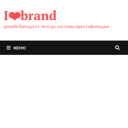
Перейти
I❤️brand
к
содержимому
дизайн бренда от лого до системы идентификации
МЕНЮ