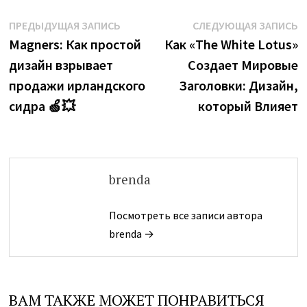
Навигация
Предыдущая
С
ПРЕДЫДУЩАЯ ЗАПИСЬ
СЛЕДУЮЩАЯ ЗАПИСЬ
запись:
з
Magners: Как простой
Как «The White Lotus»
по
дизайн взрывает
Создает Мировые
записям
продажи ирландского
Заголовки: Дизайн,
сидра 🍏💥
который Влияет
brenda
Посмотреть все записи автора
brenda →
ВАМ ТАКЖЕ МОЖЕТ ПОНРАВИТЬСЯ