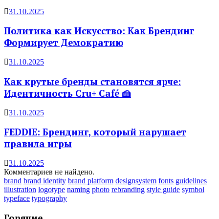
31.10.2025
Политика как Искусство: Как Брендинг
Формирует Демократию
31.10.2025
Как крутые бренды становятся ярче:
Идентичность Cru+ Café 🍰
31.10.2025
FEDDIE: Брендинг, который нарушает
правила игры
31.10.2025
Комментариев не найдено.
brand
brand identity
brand platform
designsystem
fonts
guidelines
illustration
logotype
naming
photo
rebranding
style guide
symbol
typeface
typography
Горячие