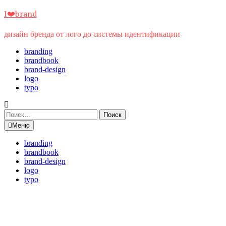
Перейти
I❤️brand
к
содержимому
дизайн бренда от лого до системы идентификации
branding
brandbook
brand-design
logo
typo
Найти:
Меню
branding
brandbook
brand-design
logo
typo