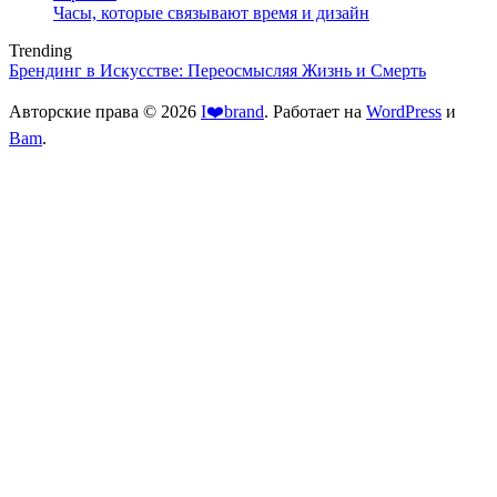
Часы, которые связывают время и дизайн
Trending
Брендинг в Искусстве: Переосмысляя Жизнь и Смерть
Авторские права © 2026
I❤️brand
. Работает на
WordPress
и
Bam
.