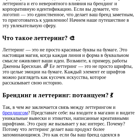
леттеринга и его невероятного влияния на брендинг и
корпоративную идентификацию. Если вы думаете, что
логотип — это единственное, что делает ваш бренд заметным,
то приготовьтесь к удивлению! Начнем наше путешествие в
эту увлекательную сферу.
Что такое леттеринг? 🎨
Леттеринг — это не просто красивые буквы на бумаге. Это
настоящая магия, когда каждая линия и форма в буквальном
смысле оживляют ваши идеи. Возьмите, к примеру, работы
Дженны Бреснхан. 🌈 Ее леттеринг — это не просто шрифты,
это целые эмоции на бумаге. Каждый элемент ее шрифтов
можно разглядеть как кусочек искусства, которое
рассказывает свою историю.
Брендинг и леттеринг: потанцуем? 💃
Так, в чем же заключается связь между леттерингом и
брендингом
? Представьте себе: вы входите в магазин и видите
уникальные вывески и этикетки, написанные креативными
шрифтами. Это сразу же вызывает у вас интерес. Почему?
Потому что леттеринг делает ваш продукт более
запоминающимся. Это как если бы ваш бренд одеялся в