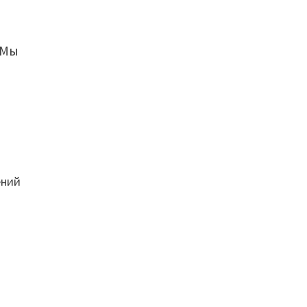
 Мы
ений