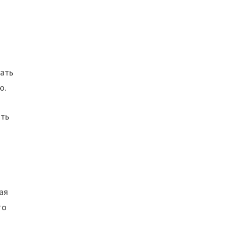
вать
ю.
ать
ая
то