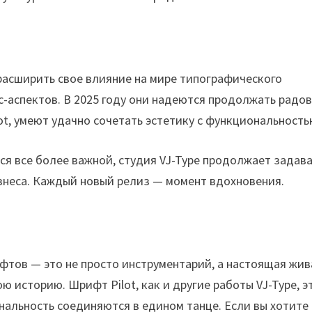
расширить свое влияние на мире типографического
с-аспектов. В 2025 году они надеются продолжать радо
ot, умеют удачно сочетать эстетику с функциональность
тся все более важной, студия VJ-Type продолжает задав
изнеса. Каждый новый релиз — момент вдохновения.
ифтов — это не просто инструментарий, а настоящая жив
ю историю. Шрифт Pilot, как и другие работы VJ-Type, э
ональность соединяются в едином танце. Если вы хотите