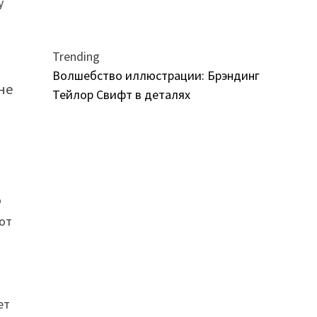
у
Trending
Волшебство иллюстрации: Брэндинг
не
Тейлор Свифт в деталях
о
тот
о
ет