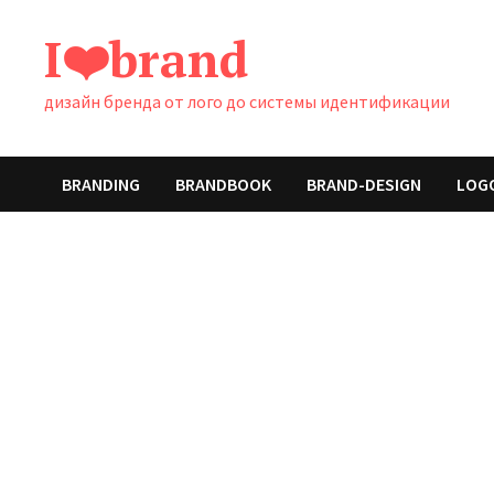
Перейти
I❤️brand
к
содержимому
дизайн бренда от лого до системы идентификации
BRANDING
BRANDBOOK
BRAND-DESIGN
LOG