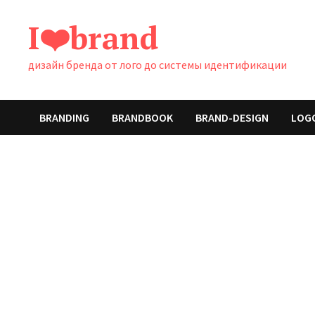
Перейти
I❤️brand
к
содержимому
дизайн бренда от лого до системы идентификации
BRANDING
BRANDBOOK
BRAND-DESIGN
LOG