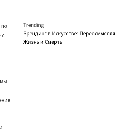
Trending
 по
Брендинг в Искусстве: Переосмысляя
 с
Жизнь и Смерть
 мы
ение
и