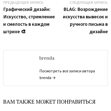
Навигация
Предыдущая
С
ПРЕДЫДУЩАЯ ЗАПИСЬ
СЛЕДУЮЩАЯ ЗАПИСЬ
запись:
з
Графический дизайн:
BLAG: Возрождение
по
Искусство, стремление
искусства вывесок и
записям
и смелость в каждом
ручного письма в
штрихе 🎨
дизайне
brenda
Посмотреть все записи автора
brenda →
ВАМ ТАКЖЕ МОЖЕТ ПОНРАВИТЬСЯ