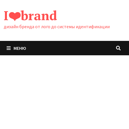
Перейти
I❤️brand
к
содержимому
дизайн бренда от лого до системы идентификации
МЕНЮ