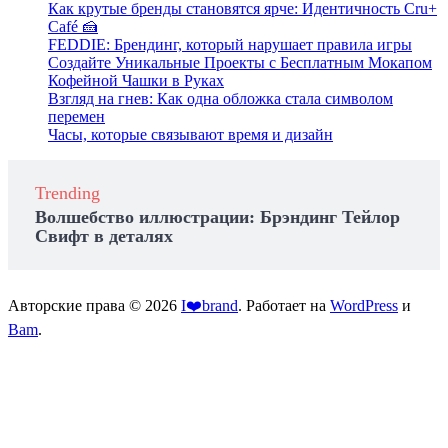
Как крутые бренды становятся ярче: Идентичность Cru+
Café 🍰
FEDDIE: Брендинг, который нарушает правила игры
Создайте Уникальные Проекты с Бесплатным Мокапом
Кофейной Чашки в Руках
Взгляд на гнев: Как одна обложка стала символом
перемен
Часы, которые связывают время и дизайн
Trending
Волшебство иллюстрации: Брэндинг Тейлор
Свифт в деталях
Авторские права © 2026
I❤️brand
. Работает на
WordPress
и
Bam
.