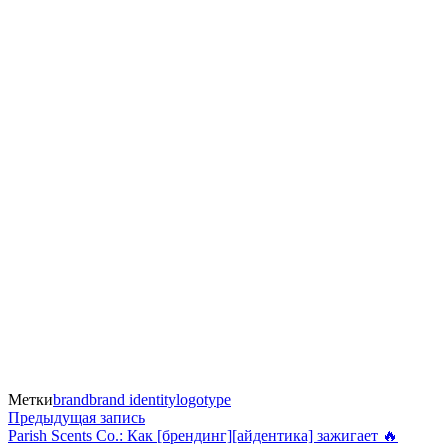
Метки
brand
brand identity
logotype
Навигация
Предыдущая
Предыдущая запись
запись:
Parish Scents Co.: Как [брендинг][айдентика] зажигает 🔥