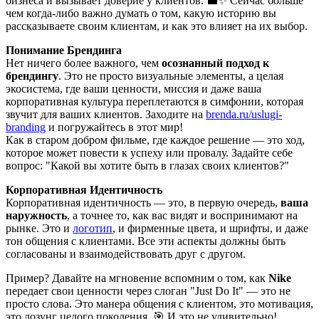
бизнеса и вызывает доверие у клиентов. 💼✨ Сейчас больше
чем когда-либо важно думать о том, какую историю вы
рассказываете своим клиентам, и как это влияет на их выбор.
Понимание Брендинга
Нет ничего более важного, чем
осознанный подход к
брендингу
. Это не просто визуальные элементы, а целая
экосистема, где ваши ценности, миссия и даже ваша
корпоративная культура переплетаются в симфонии, которая
звучит для ваших клиентов. Заходите на
brenda.ru/uslugi-
branding
и погружайтесь в этот мир!
Как в старом добром фильме, где каждое решение — это ход,
которое может повести к успеху или провалу. Задайте себе
вопрос: "Какой вы хотите быть в глазах своих клиентов?"
Корпоративная Идентичность
Корпоративная идентичность — это, в первую очередь,
ваша
наружность
, а точнее то, как вас видят и воспринимают на
рынке. Это и
логотип
, и фирменные цвета, и шрифты, и даже
тон общения с клиентами. Все эти аспекты должны быть
согласованы и взаимодействовать друг с другом.
Пример? Давайте на мгновение вспомним о том, как
Nike
передает свои ценности через слоган "Just Do It" — это не
просто слова. Это манера общения с клиентом, это мотивация,
это лозунг целого поколения. 🎯 И это не удивительно!