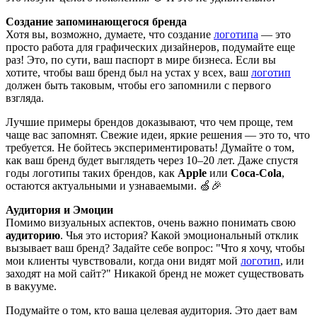
Создание запоминающегося бренда
Хотя вы, возможно, думаете, что создание
логотипа
— это
просто работа для графических дизайнеров, подумайте еще
раз! Это, по сути, ваш паспорт в мире бизнеса. Если вы
хотите, чтобы ваш бренд был на устах у всех, ваш
логотип
должен быть таковым, чтобы его запомнили с первого
взгляда.
Лучшие примеры брендов доказывают, что чем проще, тем
чаще вас запомнят. Свежие идеи, яркие решения — это то, что
требуется. Не бойтесь экспериментировать! Думайте о том,
как ваш бренд будет выглядеть через 10–20 лет. Даже спустя
годы логотипы таких брендов, как
Apple
или
Coca-Cola
,
остаются актуальными и узнаваемыми. 🍏🎉
Аудитория и Эмоции
Помимо визуальных аспектов, очень важно понимать свою
аудиторию
. Чья это история? Какой эмоциональный отклик
вызывает ваш бренд? Задайте себе вопрос: "Что я хочу, чтобы
мои клиенты чувствовали, когда они видят мой
логотип
, или
заходят на мой сайт?" Никакой бренд не может существовать
в вакууме.
Подумайте о том, кто ваша целевая аудитория. Это дает вам