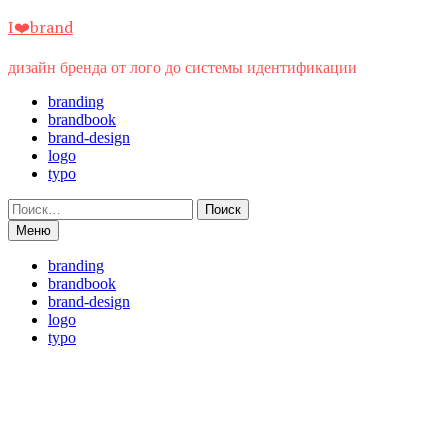
Перейти
I❤️brand
к
содержимому
дизайн бренда от лого до системы идентификации
branding
brandbook
brand-design
logo
typo
Найти:
Меню
branding
brandbook
brand-design
logo
typo