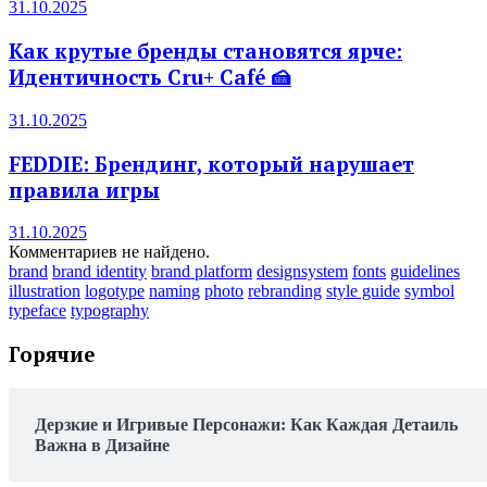
31.10.2025
Как крутые бренды становятся ярче:
Идентичность Cru+ Café 🍰
31.10.2025
FEDDIE: Брендинг, который нарушает
правила игры
31.10.2025
Комментариев не найдено.
brand
brand identity
brand platform
designsystem
fonts
guidelines
illustration
logotype
naming
photo
rebranding
style guide
symbol
typeface
typography
Горячие
Дерзкие и Игривые Персонажи: Как Каждая Детаиль
Важна в Дизайне