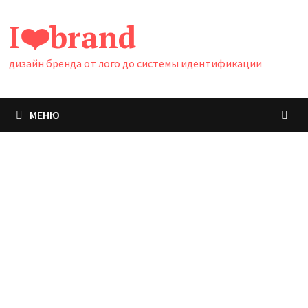
Перейти
I❤️brand
к
содержимому
дизайн бренда от лого до системы идентификации
МЕНЮ