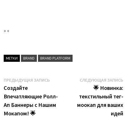
» «
МЕТКИ
BRAND
BRAND PLATFORM
Навигация
Предыдущая
С
ПРЕДЫДУЩАЯ ЗАПИСЬ
СЛЕДУЮЩАЯ ЗАПИСЬ
запись:
з
Создайте
🌟 Новинка:
по
Впечатляющие Ролл-
текстильный тег-
записям
Ап Баннеры с Нашим
моокап для ваших
Мокапом! 🌟
идей