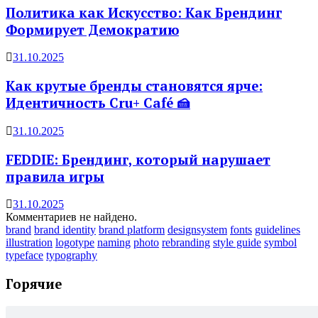
Политика как Искусство: Как Брендинг
Формирует Демократию
31.10.2025
Как крутые бренды становятся ярче:
Идентичность Cru+ Café 🍰
31.10.2025
FEDDIE: Брендинг, который нарушает
правила игры
31.10.2025
Комментариев не найдено.
brand
brand identity
brand platform
designsystem
fonts
guidelines
illustration
logotype
naming
photo
rebranding
style guide
symbol
typeface
typography
Горячие