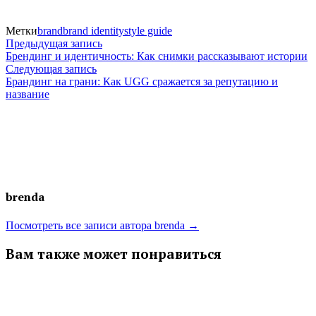
Метки
brand
brand identity
style guide
Навигация
Предыдущая
Предыдущая запись
запись:
Брендинг и идентичность: Как снимки рассказывают истории
по
Следующая
Следующая запись
запись:
Брандинг на грани: Как UGG сражается за репутацию и
записям
название
brenda
Посмотреть все записи автора brenda →
Вам также может понравиться