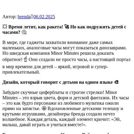
Автор:
brenda
06.02.2025
💥
Время летит, как ракета! 🚀 Но как подружить детей с
часами?
🤔
В мире, где гаджеты захватили внимание даже самых
маленьких, аналоговые часы могут показаться динозаврами.
Но шведская компания Minor Minutes решила доказать
обратное! ☝️ Они создали не просто часы, а настоящий портал
в мир времени для детей – яркий, игровой и супер-
привлекательный.
Дизайн, который говорит с детьми на одном языке 🎨
Забудьте скучные циферблаты и строгие стрелки! Minor
Minutes – это взрыв цвета, форм и детской фантазии. Их часы
– это как будто персонажи из любимого мультика ожили
прямо на запястье. 🤩 Вдохновленные детскими телешоу и
крутыми игрушками, дизайнеры бренда создали нечто
волшебное. Каждая деталь, каждый элемент кричит: «Эй,
малыш, давай играть и учиться вместе!».