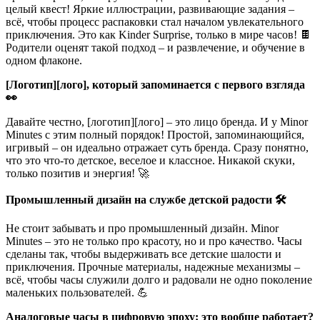
целый квест! Яркие иллюстрации, развивающие задания –
всё, чтобы процесс распаковки стал началом увлекательного
приключения. Это как Kinder Surprise, только в мире часов! 🍫
Родители оценят такой подход – и развлечение, и обучение в
одном флаконе.
[Логотип][лого], который запоминается с первого взгляда
👀
Давайте честно, [логотип][лого] – это лицо бренда. И у Minor
Minutes с этим полный порядок! Простой, запоминающийся,
игривый – он идеально отражает суть бренда. Сразу понятно,
что это что-то детское, веселое и классное. Никакой скуки,
только позитив и энергия! 🚀
Промышленный дизайн на службе детской радости 🛠️
Не стоит забывать и про промышленный дизайн. Minor
Minutes – это не только про красоту, но и про качество. Часы
сделаны так, чтобы выдерживать все детские шалости и
приключения. Прочные материалы, надежные механизмы –
всё, чтобы часы служили долго и радовали не одно поколение
маленьких пользователей. 💪
Аналоговые часы в цифровую эпоху: это вообще работает?