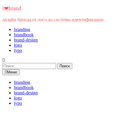
Перейти
I❤️brand
к
содержимому
дизайн бренда от лого до системы идентификации
branding
brandbook
brand-design
logo
typo
Найти:
Меню
branding
brandbook
brand-design
logo
typo