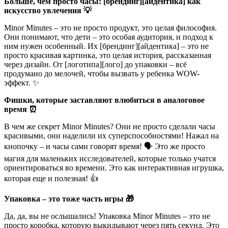
Больше, чем просто часы: [брендинг][айдентика] как
искусство увлечения 💡
Minor Minutes – это не просто продукт, это целая философия.
Они понимают, что дети – это особая аудитория, и подход к
ним нужен особенный. Их [брендинг][айдентика] – это не
просто красивая картинка, это целая история, рассказанная
через дизайн. От [логотипа][лого] до упаковки – всё
продумано до мелочей, чтобы вызвать у ребенка WOW-
эффект. ✨
Фишки, которые заставляют влюбиться в аналоговое
время ⏰
В чем же секрет Minor Minutes? Они не просто сделали часы
красивыми, они наделили их суперспособностями! Нажал на
кнопочку – и часы сами говорят время! 🗣️ Это же просто
магия для маленьких исследователей, которые только учатся
ориентироваться во времени. Это как интерактивная игрушка,
которая еще и полезная! 👍
Упаковка – это тоже часть игры 🎁
Да, да, вы не ослышались! Упаковка Minor Minutes – это не
просто коробка, которую выкидывают через пять секунд. Это