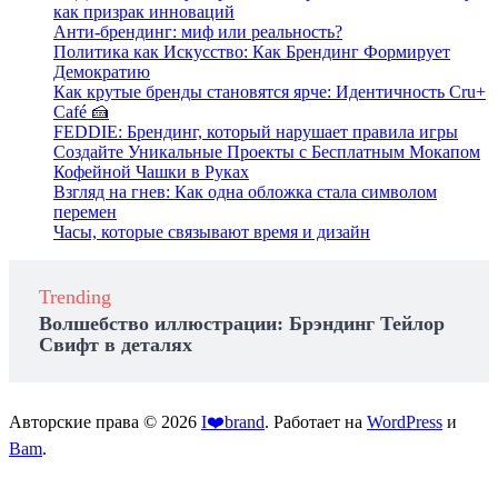
как призрак инноваций
Анти-брендинг: миф или реальность?
Политика как Искусство: Как Брендинг Формирует
Демократию
Как крутые бренды становятся ярче: Идентичность Cru+
Café 🍰
FEDDIE: Брендинг, который нарушает правила игры
Создайте Уникальные Проекты с Бесплатным Мокапом
Кофейной Чашки в Руках
Взгляд на гнев: Как одна обложка стала символом
перемен
Часы, которые связывают время и дизайн
Trending
Волшебство иллюстрации: Брэндинг Тейлор
Свифт в деталях
Авторские права © 2026
I❤️brand
. Работает на
WordPress
и
Bam
.