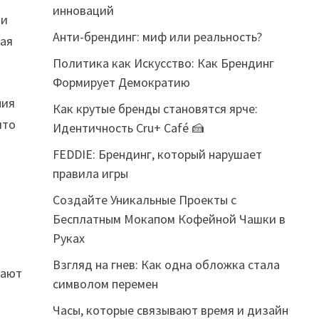
инноваций
ии
Анти-брендинг: миф или реальность?
вая
Политика как Искусство: Как Брендинг
Формирует Демократию
ния
Как крутые бренды становятся ярче:
что
Идентичность Cru+ Café 🍰
FEDDIE: Брендинг, который нарушает
правила игры
Создайте Уникальные Проекты с
Бесплатным Мокапом Кофейной Чашки в
Руках
Взгляд на гнев: Как одна обложка стала
нают
символом перемен
Часы, которые связывают время и дизайн