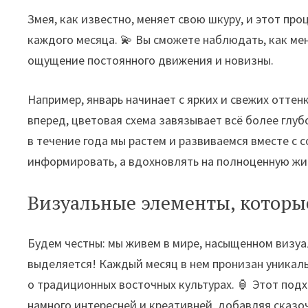
Змея, как известно, меняет свою шкуру, и этот пр
каждого месяца. 💫 Вы сможете наблюдать, как ме
ощущение постоянного движения и новизны.
Например, январь начинает с ярких и свежих отте
вперед, цветовая схема завязывает всё более глуб
в течение года мы растем и развиваемся вместе с 
информировать, а вдохновлять на полноценную жи
Визуальные элементы, которы
Будем честны: мы живем в мире, насыщенном визуа
выделяется! Каждый месяц в нем пронизан уника
о традиционных восточных культурах. 🏮 Этот под
намного интересней и креативней, добавляя сказо