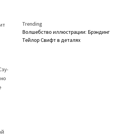
Trending
вит
Волшебство иллюстрации: Брэндинг
Тейлор Свифт в деталях
Сзу-
чно
е
ой