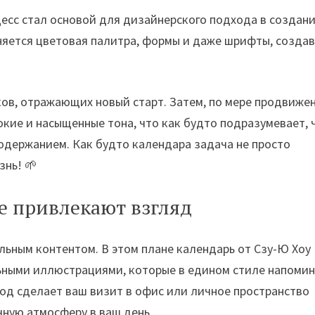
оцесс стал основой для дизайнерского подхода в создан
няется цветовая палитра, формы и даже шрифты, созда
нков, отражающих новый старт. Затем, по мере продвиже
окие и насыщенные тона, что как будто подразумевает, 
содержанием. Как будто календара задача не просто
знь! 🌱
е привлекают взгляд
льным контентом. В этом плане календарь от Сзу-Ю Хоу
льными иллюстрациями, которые в едином стиле напоми
ход сделает ваш визит в офис или личное пространство
чную атмосферу в ваш день.