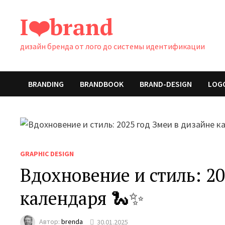
Перейти
I❤️brand
к
содержимому
дизайн бренда от лого до системы идентификации
BRANDING
BRANDBOOK
BRAND-DESIGN
LOG
GRAPHIC DESIGN
Вдохновение и стиль: 20
календаря 🐍✨
Автор:
brenda
30.01.2025