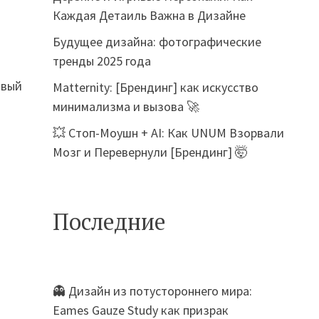
Каждая Детаиль Важна в Дизайне
Будущее дизайна: фотографические
тренды 2025 года
овый
Matternity: [Брендинг] как искусство
минимализма и вызова 🚀
💥 Стоп-Моушн + AI: Как UNUM Взорвали
Мозг и Перевернули [Брендинг] 🤯
Последние
з
👻 Дизайн из потустороннего мира:
Eames Gauze Study как призрак