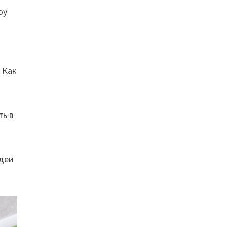
оу
 Как
ть в
идеи