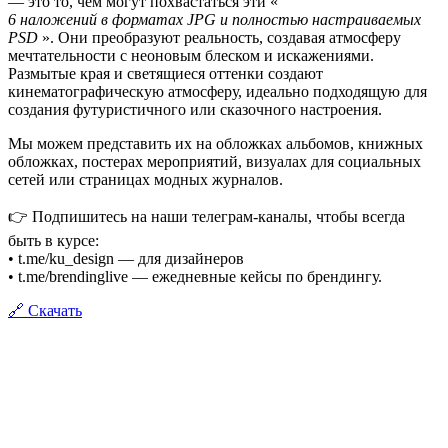
— это то, чем могут похвастаться эти «
6 наложений в форматах JPG и полностью настраиваемых
PSD
». Они преобразуют реальность, создавая атмосферу
мечтательности с неоновым блеском и искажениями.
Размытые края и светящиеся оттенки создают
кинематографическую атмосферу, идеально подходящую для
создания футуристичного или сказочного настроения.
Мы можем представить их на обложках альбомов, книжных
обложках, постерах мероприятий, визуалах для социальных
сетей или страницах модных журналов.
👉 Подпишитесь на наши телеграм-каналы, чтобы всегда
быть в курсе:
• t.me/ku_design — для дизайнеров
• t.me/brendinglive — ежедневные кейсы по брендингу.
🔗 Скачать