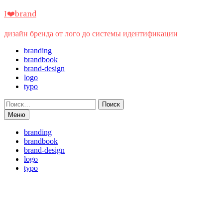
Перейти
I❤️brand
к
содержимому
дизайн бренда от лого до системы идентификации
branding
brandbook
brand-design
logo
typo
Найти:
Меню
branding
brandbook
brand-design
logo
typo