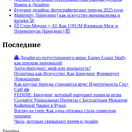
Важна в Дизайне
Будущее дизайна: фотографические тренды 2025 года
Matternity: [Брендинг] как искусство минимализма и
вызова 🚀
💥 Стоп-Моушн + AI: Как UNUM Взорвали Мозг и
Перевернули [Брендинг] 🤯
Последние
👻 Дизайн из потустороннего мира: Eames Gauze Study
как призрак инноваций
Анти-брендинг: миф или реальность?
Политика как Искусство: Как Брендинг Формирует
Демократию
Как крутые бренды становятся ярче: Идентичность Cru+
Café 🍰
FEDDIE: Брендинг, который нарушает правила игры
Создайте Уникальные Проекты с Бесплатным Мокапом
Кофейной Чашки в Руках
Взгляд на гнев: Как одна обложка стала символом
перемен
Часы, которые связывают время и дизайн
Trending