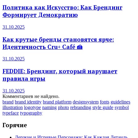
Политика как Искусство: Как Брендинг
Формирует Демократию
31.10.2025
Как крутые бренды становятся ярче:
Идентичность Cru+ Café 🍰
31.10.2025
FEDDIE: Брендинг, который нарушает
правила игры
31.10.2025
Комментариев не найдено.
brand
brand identity
brand platform
designsystem
fonts
guidelines
illustration
logotype
naming
photo
rebranding
style guide
symbol
typeface
typography
Горячие
Дерзкие и Игривые Персонажи: Как Каждая Детаиль