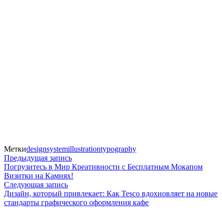
Метки
designsystem
illustration
typography
Навигация
Предыдущая
Предыдущая запись
запись:
Погрузитесь в Мир Креативности с Бесплатным Мокапом
по
Визитки на Камнях!
Следующая
Следующая запись
записям
запись:
Дизайн, который привлекает: Как Tesco вдохновляет на новые
стандарты графического оформления кафе