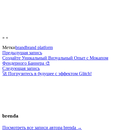
» «
Метки
brand
brand platform
Навигация
Предыдущая
Предыдущая запись
запись:
Создайте Уникальный Визуальный Опыт с Мокапом
по
Фендерного Баннера 🎨
Следующая
Следующая запись
записям
запись:
🚀 Погрузитесь в будущее с эффектом Glitch!
brenda
Посмотреть все записи автора brenda →