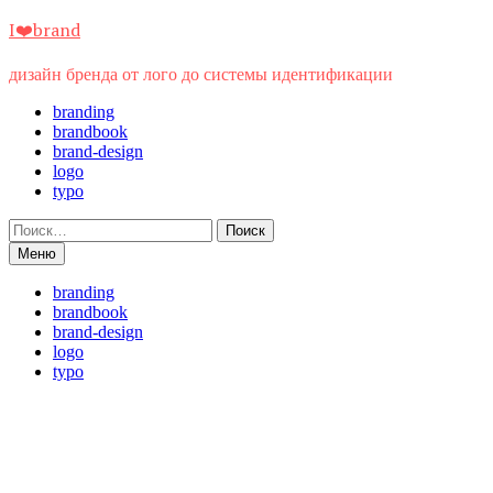
Перейти
I❤️brand
к
содержимому
дизайн бренда от лого до системы идентификации
branding
brandbook
brand-design
logo
typo
Найти:
Меню
branding
brandbook
brand-design
logo
typo