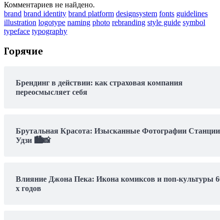
Комментариев не найдено.
brand
brand identity
brand platform
designsystem
fonts
guidelines
illustration
logotype
naming
photo
rebranding
style guide
symbol
typeface
typography
Горячие
Брендинг в действии: как страховая компания
переосмысляет себя
Брутальная Красота: Изысканные Фотографии Станции
Удзи 🏙️📸
Влияние Джона Пека: Икона комиксов и поп-культуры 6
х годов