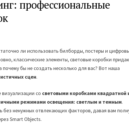
инг: профессиональные
ок
остаточно ли использовать билборды, постеры и цифров
ловно, классические элементы, световые коробки прида
а почему бы не создать несколько для вас? Вот наша
листичных сцен
.
е визуализации со
световыми коробками квадратной 
мичными режимами освещения: светлым и темным
.
ь без ненужных отвлекающих факторов, давая вам пол
рез Smart Objects.