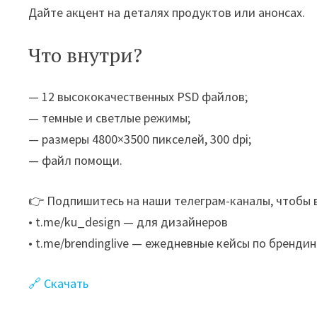
Дайте акцент на деталях продуктов или анонсах.
Что внутри?
— 12 высококачественных PSD файлов;
— темные и светлые режимы;
— размеры 4800×3500 пикселей, 300 dpi;
— файл помощи.
👉 Подпишитесь на наши телеграм-каналы, чтобы в
• t.me/ku_design — для дизайнеров
• t.me/brendinglive — ежедневные кейсы по брендин
🔗 Скачать