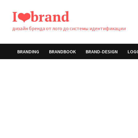
Перейти
I❤️brand
к
содержимому
дизайн бренда от лого до системы идентификации
BRANDING
BRANDBOOK
BRAND-DESIGN
LOG