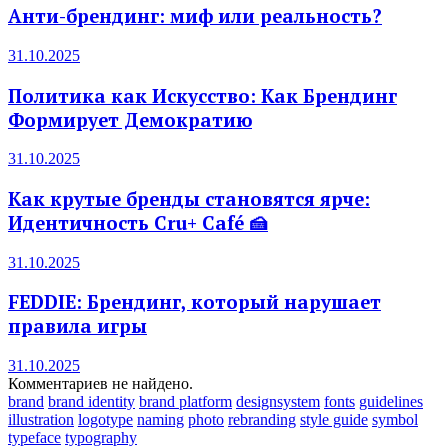
Анти-брендинг: миф или реальность?
31.10.2025
Политика как Искусство: Как Брендинг
Формирует Демократию
31.10.2025
Как крутые бренды становятся ярче:
Идентичность Cru+ Café 🍰
31.10.2025
FEDDIE: Брендинг, который нарушает
правила игры
31.10.2025
Комментариев не найдено.
brand
brand identity
brand platform
designsystem
fonts
guidelines
illustration
logotype
naming
photo
rebranding
style guide
symbol
typeface
typography