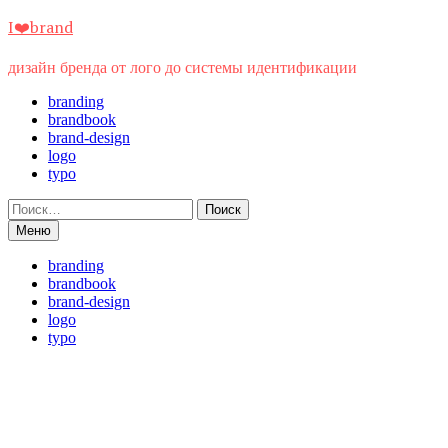
Перейти
I❤️brand
к
содержимому
дизайн бренда от лого до системы идентификации
branding
brandbook
brand-design
logo
typo
Найти:
Меню
branding
brandbook
brand-design
logo
typo