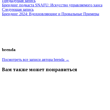
Навигация
Предыдущая
Предыдущая запись
запись:
Брендинг подкаста SNAFU: Искусство управляемого хаоса
по
Следующая
Следующая запись
запись:
Брендинг 2024: Вдохновляющие и Провальные Примеры
записям
brenda
Посмотреть все записи автора brenda →
Вам также может понравиться