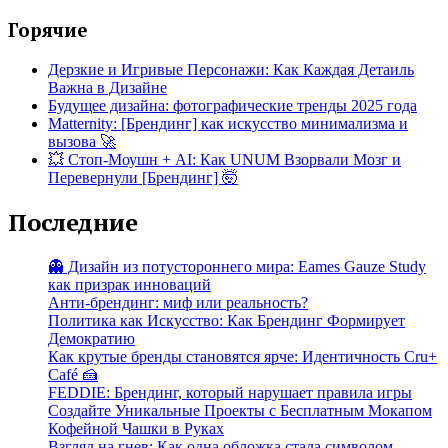
Горячие
Дерзкие и Игривые Персонажи: Как Каждая Детаиль
Важна в Дизайне
Будущее дизайна: фотографические тренды 2025 года
Matternity: [Брендинг] как искусство минимализма и
вызова 🚀
💥 Стоп-Моушн + AI: Как UNUM Взорвали Мозг и
Перевернули [Брендинг] 🤯
Последние
👻 Дизайн из потустороннего мира: Eames Gauze Study
как призрак инноваций
Анти-брендинг: миф или реальность?
Политика как Искусство: Как Брендинг Формирует
Демократию
Как крутые бренды становятся ярче: Идентичность Cru+
Café 🍰
FEDDIE: Брендинг, который нарушает правила игры
Создайте Уникальные Проекты с Бесплатным Мокапом
Кофейной Чашки в Руках
Взгляд на гнев: Как одна обложка стала символом