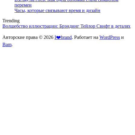
перемен
Часы, которые связывают время и дизайн
Trending
Волшебство иллюстрации: Брэндинг Тейлор Свифт в деталях
Авторские права © 2026
I❤️brand
. Работает на
WordPress
и
Bam
.