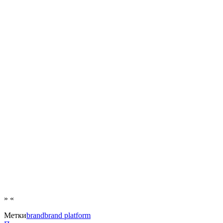
» «
Метки
brand
brand platform