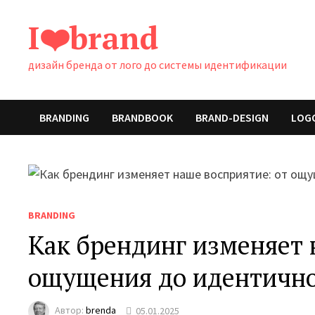
Перейти
I❤️brand
к
содержимому
дизайн бренда от лого до системы идентификации
BRANDING
BRANDBOOK
BRAND-DESIGN
LOG
BRANDING
Как брендинг изменяет 
ощущения до идентично
Автор:
brenda
05.01.2025