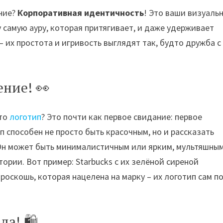
ение?
Корпоративная идентичность
! Это ваши визуаль
 самую ауру, которая притягивает, и даже удерживает
 их простота и игривость выглядят так, будто дружба с
ение! 👀
это
логотип
? Это почти как первое свидание: первое
 способен не просто быть красочным, но и рассказать
Он может быть минималистичным или ярким, мультяшны
ории. Вот пример: Starbucks с их зелёной сиреной
о роскошь, которая нацелена на марку – их логотип сам п
а! 🛍️