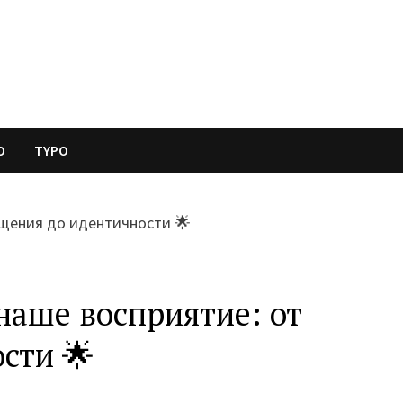
O
TYPO
наше восприятие: от
сти 🌟