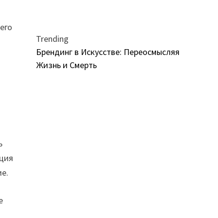
его
Trending
Брендинг в Искусстве: Переосмысляя
Жизнь и Смерть
.
ь
ация
ие.
е