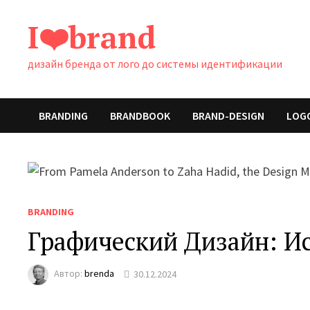
Перейти
I❤️brand
к
содержимому
дизайн бренда от лого до системы идентификации
BRANDING
BRANDBOOK
BRAND-DESIGN
LOG
BRANDING
Графический Дизайн: И
Автор:
brenda
30.12.2024