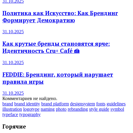
31.10.2025
Политика как Искусство: Как Брендинг
Формирует Демократию
31.10.2025
Как крутые бренды становятся ярче:
Идентичность Cru+ Café 🍰
31.10.2025
FEDDIE: Брендинг, который нарушает
правила игры
31.10.2025
Комментариев не найдено.
brand
brand identity
brand platform
designsystem
fonts
guidelines
illustration
logotype
naming
photo
rebranding
style guide
symbol
typeface
typography
Горячие