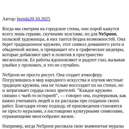
Автор:
brenda
20.10.2025
Когда мы смотрим на городские стены, они порой кажутся
всего лишь серыми, скучными холстами, но для
NeSpoon
,
польской художницы, в них таится бездна возможностей. Она
берет традиционное кружево, этот символ домашнего уюта и
обыденной жизни, и превращает его в графические шедевры,
которые добавляют цвет и позитив в пространство
мегаполисов. Ее работы вдохновляют и радуют глаз, вызывая
улыбки у прохожих, и это не случайно.
NeSpoon не просто рисует. Она создает атмосферу.
Погрузившись в мир народного искусства и изучив местные
традиции кружева, она не только воссоздает их на стенах, но
и затрагивает сердца своих зрителей. "Каждое кружево
связано с чьей-то историей", — говорит она, подчеркивая, как
важно учитывать людей и их рассказы при создании своих
работ. Благодаря этому подходу, её произведения становятся
не просто муралами, а настоящими культурными символами,
отражающими многообразие жизни.
Например, когда NeSpoon рисовала свои знаменитые муралы