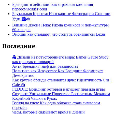
Брендинг в действии: как страховая компания
переосмысляет себя
Брутальная Красота: Изысканные Фотографии Станции
Удзи 🏙️📸
Влияние Джона Пека: Икона комиксов и поп-культуры
60-х годов
Эмоции как стандарт: что стоит за брендингом Lexus
Последние
👻 Дизайн из потустороннего мира: Eames Gauze Study
как призрак инноваций
Анти-брендинг: миф или реальность?
Политика как Искусство: Как Брендинг Формирует
Демократию
Как крутые бренды становятся ярче: Идентичность Cru+
Café 🍰
FEDDIE: Брендинг, который нарушает правила игры
Создайте Уникальные Проекты с Бесплатным Мокапом
Кофейной Чашки в Руках
Взгляд на гнев: Как одна обложка стала символом
перемен
Часы, которые связывают время и дизайн