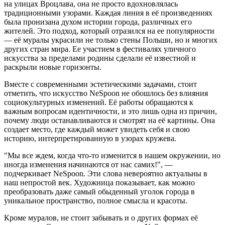
на улицах Вроцлава, она не просто вдохновлялась
традиционными узорами. Каждая линия в её произведениях
была пронизана духом истории города, различных его
жителей. Это подход, который отразился на ее популярности
— её муралы украсили не только стены Польши, но и многих
других стран мира. Ее участием в фестивалях уличного
искусства за пределами родины сделали её известной и
раскрыли новые горизонты.
Вместе с современными эстетическими задачами, стоит
отметить, что искусство NeSpoon не обошлось без влияния
социокультурных изменений. Её работы обращаются к
важным вопросам идентичности, и это лишь одна из причин,
почему люди останавливаются и смотрят на её картины. Она
создает место, где каждый может увидеть себя и свою
историю, интерпретированную в узорах кружева.
"Мы все ждем, когда что-то изменится в нашем окружении, но
иногда изменения начинаются от нас самих!", —
подчеркивает NeSpoon. Эти слова невероятно актуальны в
наш непростой век. Художница показывает, как можно
преобразовать даже самый обыденный уголок города в
уникальное пространство, полное смысла и красоты.
Кроме муралов, не стоит забывать и о других формах её