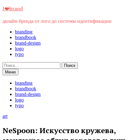
Перейти
I❤️brand
к
содержимому
дизайн бренда от лого до системы идентификации
branding
brandbook
brand-design
logo
typo
Найти:
Меню
branding
brandbook
brand-design
logo
typo
art
NeSpoon: Искусство кружева,