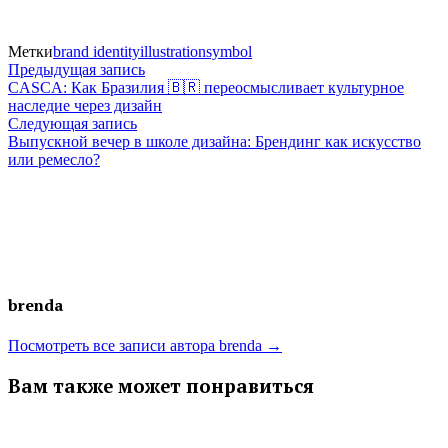
Метки
brand identity
illustration
symbol
Навигация
Предыдущая
Предыдущая запись
запись:
CASCA: Как Бразилия 🇧🇷 переосмысливает культурное
по
наследие через дизайн
Следующая
Следующая запись
записям
запись:
Выпускной вечер в школе дизайна: Брендинг как искусство
или ремесло?
brenda
Посмотреть все записи автора brenda →
Вам также может понравиться