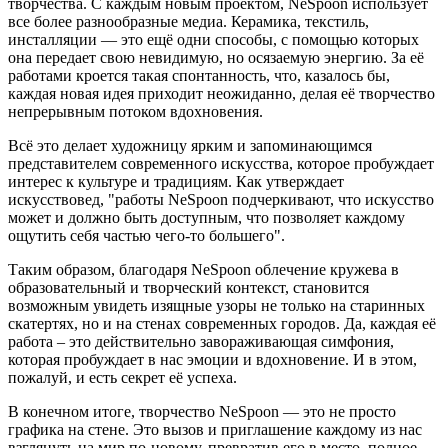
творчества. С каждым новым проектом, NeSpoon использует
все более разнообразные медиа. Керамика, текстиль,
инсталляции — это ещё одни способы, с помощью которых
она передает свою невидимую, но осязаемую энергию. За её
работами кроется такая спонтанность, что, казалось бы,
каждая новая идея приходит неожиданно, делая её творчество
непрерывным потоком вдохновения.
Всё это делает художницу ярким и запоминающимся
представителем современного искусства, которое пробуждает
интерес к культуре и традициям. Как утверждает
искусствовед, "работы NeSpoon подчеркивают, что искусство
может и должно быть доступным, что позволяет каждому
ощутить себя частью чего-то большего".
Таким образом, благодаря NeSpoon облечение кружева в
образовательный и творческий контекст, становится
возможным увидеть изящные узоры не только на старинных
скатертях, но и на стенах современных городов. Да, каждая её
работа – это действительно завораживающая симфония,
которая пробуждает в нас эмоции и вдохновение. И в этом,
пожалуй, и есть секрет её успеха.
В конечном итоге, творчество NeSpoon — это не просто
графика на стене. Это вызов и приглашение каждому из нас
взглянуть на мир по-новому, превратив его в место, полное