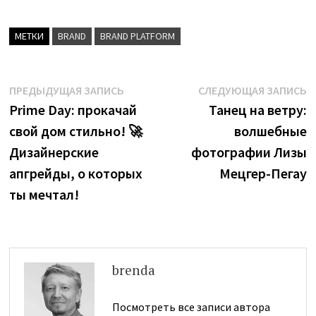
МЕТКИ
BRAND
BRAND PLATFORM
Навигация
Предыдущая
С
ПРЕДЫДУЩАЯ ЗАПИСЬ
СЛЕДУЮЩАЯ ЗАПИСЬ
запись:
з
Prime Day: прокачай
Танец на ветру:
по
свой дом стильно! 🚀
волшебные
записям
Дизайнерские
фотографии Лизы
апгрейды, о которых
Мецгер-Пегау
ты мечтал!
brenda
Посмотреть все записи автора