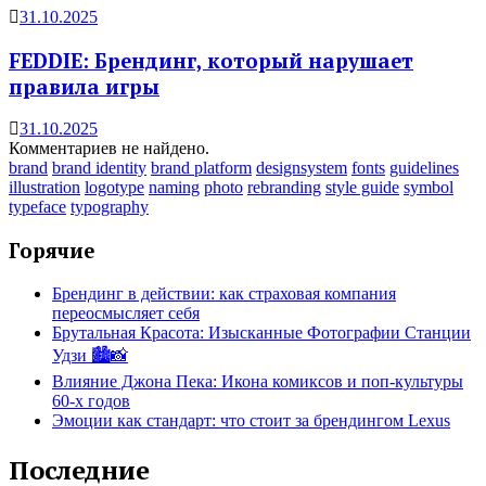
31.10.2025
FEDDIE: Брендинг, который нарушает
правила игры
31.10.2025
Комментариев не найдено.
brand
brand identity
brand platform
designsystem
fonts
guidelines
illustration
logotype
naming
photo
rebranding
style guide
symbol
typeface
typography
Горячие
Брендинг в действии: как страховая компания
переосмысляет себя
Брутальная Красота: Изысканные Фотографии Станции
Удзи 🏙️📸
Влияние Джона Пека: Икона комиксов и поп-культуры
60-х годов
Эмоции как стандарт: что стоит за брендингом Lexus
Последние