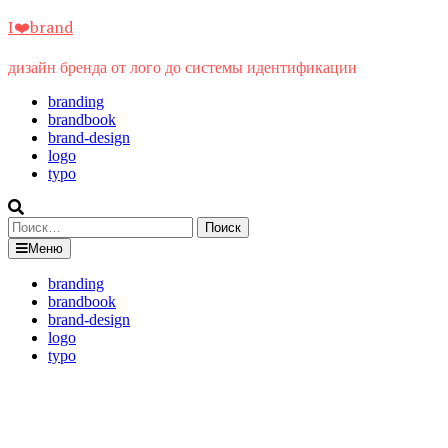
Перейти
I❤️brand
к
содержимому
дизайн бренда от лого до системы идентификации
branding
brandbook
brand-design
logo
typo
Найти:
Меню
branding
brandbook
brand-design
logo
typo