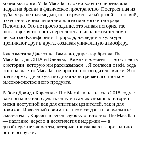
волна восторга: Villa Macallan словно воочию переносила
нарратив бренда в физическое пространство. Построенная из
дуба, украшенная медью, она окружена альбаризой — почвой,
известной своим питанием для испанского винограда
Паломино. Это не просто здание, это живая история, где
шотландская точность переплетена с испанским теплом и
легкостью Калифорнии. Природа, наследие и культура
проникают друг в друга, создавая уникальную атмосферу.
Как заметила Джессика Тамилио, директор бренда The
Macallan для США и Канады, "Каждый элемент — это страсть
к истории, которую мы рассказываем". Я согласен с ней, ведь
это правда, что Macallan не просто производитель виски. Это
платформа, где искусство дизайна встречается с глотком
высококачественного продукта.
Работа Дэвида Карсона с The Macallan началась в 2018 году с
важной миссией: сделать одну из самых сложных историй
виски доступной как для опытных ценителей, так и для
новиков. Известный своим талантом создавать визуальные
экосистемы, Карсон перевел глубокую историю The Macallan
— наследие, дерево и десятилетия выдержки — в
дизайнерские элементы, которые приглашают к признанию
без перегрузки.