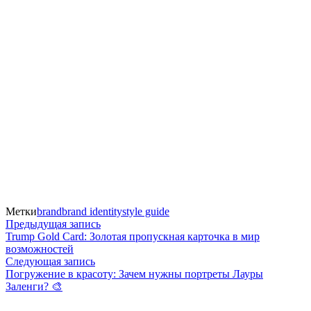
Метки
brand
brand identity
style guide
Навигация
Предыдущая
Предыдущая запись
запись:
Trump Gold Card: Золотая пропускная карточка в мир
по
возможностей
Следующая
Следующая запись
записям
запись:
Погружение в красоту: Зачем нужны портреты Лауры
Заленги? 🎨