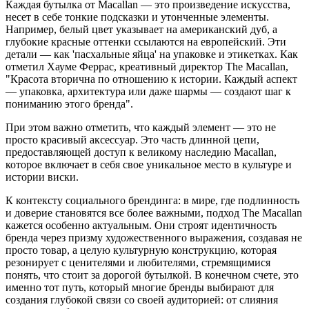
Каждая бутылка от Macallan — это произведение искусства,
несет в себе тонкие подсказки и утонченные элементы.
Например, белый цвет указывает на американский дуб, а
глубокие красные оттенки ссылаются на европейский. Эти
детали — как 'пасхальные яйца' на упаковке и этикетках. Как
отметил Хауме Феррас, креативный директор The Macallan,
"Красота вторична по отношению к истории. Каждый аспект
— упаковка, архитектура или даже шармы — создают шаг к
пониманию этого бренда".
При этом важно отметить, что каждый элемент — это не
просто красивый аксессуар. Это часть длинной цепи,
предоставляющей доступ к великому наследию Macallan,
которое включает в себя свое уникальное место в культуре и
истории виски.
К контексту социального брендинга: в мире, где подлинность
и доверие становятся все более важными, подход The Macallan
кажется особенно актуальным. Они строят идентичность
бренда через призму художественного выражения, создавая не
просто товар, а целую культурную конструкцию, которая
резонирует с ценителями и любителями, стремящимися
понять, что стоит за дорогой бутылкой. В конечном счете, это
именно тот путь, который многие бренды выбирают для
создания глубокой связи со своей аудиторией: от слияния