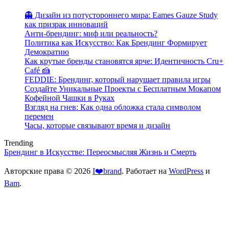
👻 Дизайн из потустороннего мира: Eames Gauze Study
как призрак инноваций
Анти-брендинг: миф или реальность?
Политика как Искусство: Как Брендинг Формирует
Демократию
Как крутые бренды становятся ярче: Идентичность Cru+
Café 🍰
FEDDIE: Брендинг, который нарушает правила игры
Создайте Уникальные Проекты с Бесплатным Мокапом
Кофейной Чашки в Руках
Взгляд на гнев: Как одна обложка стала символом
перемен
Часы, которые связывают время и дизайн
Trending
Брендинг в Искусстве: Переосмысляя Жизнь и Смерть
Авторские права © 2026
I❤️brand
. Работает на
WordPress
и
Bam
.