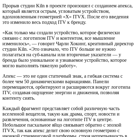
Прорыв студии Kiln в проекте произошел с созданием апекса,
который является острым, угловатым устройством,
вдохновленным геометрией «X» ITVX. После его введения
это изменило весь подход ITV к бренду.
«Как только мы создали устройство, которое физически
связано с логотипом ITV и контентом, все мышление
изменилось», — говорит Чарли Хокинг, креативный директор
студии Kiln. «Это означало, что ITV больше не нужно
полагаться на суб-каналы или вторичные указатели — у
бренда было уникальное и узнаваемое устройство, которое
могло выполнять тяжелую работу».
Апекс — это не один статичный знак, а гибкая система с
более чем 50 динамическими вариациями. Панели
перемещаются, орбитируют и расширяются вокруг логотипа
ITV, создавая ощущение энергии и движения, позволяя
контенту сиять.
Каждый фрагмент представляет собой различную часть
вселенной вещателя, такую как драма, спорт, новости и
развлечения, основанные на логотипе ITV в центре.
Небольшое пасхальное яйцо связывает обратно с эпохой
ITVX, так как апекс делит свою основную геометрию с
иконкой стриминговой платформы, строя непрерывность в