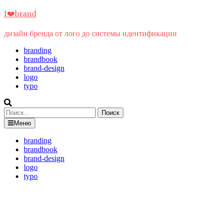
Перейти
I❤️brand
к
содержимому
дизайн бренда от лого до системы идентификации
branding
brandbook
brand-design
logo
typo
Найти:
Меню
branding
brandbook
brand-design
logo
typo