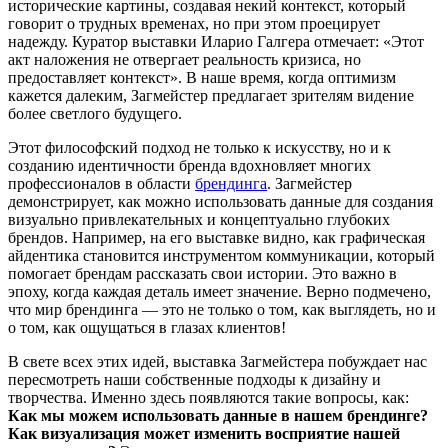
исторические картины, создавая некий контекст, который
говорит о трудных временах, но при этом проецирует
надежду. Куратор выставки Илариo Галгера отмечает: «Этот
акт наложения не отвергает реальность кризиса, но
предоставляет контекст». В наше время, когда оптимизм
кажется далеким, Загмейстер предлагает зрителям видение
более светлого будущего.
Этот философский подход не только к искусству, но и к
созданию идентичности бренда вдохновляет многих
профессионалов в области
брендинга
. Загмейстер
демонстрирует, как можно использовать данные для создания
визуально привлекательных и концептуально глубоких
брендов. Например, на его выставке видно, как графическая
айдентика становится инструментом коммуникации, который
помогает брендам рассказать свои истории. Это важно в
эпоху, когда каждая деталь имеет значение. Верно подмечено,
что мир брендинга — это не только о том, как выглядеть, но и
о том, как ощущаться в глазах клиентов!
В свете всех этих идей, выставка Загмейстера побуждает нас
пересмотреть наши собственные подходы к дизайну и
творчества. Именно здесь появляются такие вопросы, как:
Как мы можем использовать данные в нашем брендинге?
Как визуализация может изменить восприятие нашей