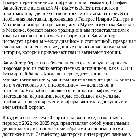
В мире, переполненном цифрами и диаграммами, Штефан
Загмейстер с выставкой
My Butter is Better
вторгается в
пространство, где искусство встречается с аналитикой. Эта
необычная выставка, проходящая в Галерее Илариo Галгера в
Мадриде и вскоре открывающаяся в Музее искусства Запопан
в Мексике, бросает вызов традиционным представлениям о
том, как мы воспринимаем информацию. Загмейстер
исследует границы между дизайном и статистикой, превращая
сложные количественные данные в красочные визуальные
истории, которые привлекают глаз и вызывают эмоции.
Загмейстер берет на себя сложную задачу визуализировать
информацию из таких авторитетных источников, как ООН и
Всемирный банк. «Когда вы переводите данные в
художественный язык, вы позволяете людям не просто видеть,
но и чувствовать эту информацию», — делится он в
интервью. Его работы являются не просто графиками, а
настоящими картинами, которые сообщают актуальные
проблемы нашего времени и оформляют их в доступный и
элегантный формат.
Каждая из более чем 20 картин на выставке, созданная в
период с 2022 по 2025 год, представляет собой уникальный
диалог между историческими образами и современными
достижениями. Загмейстер мастерски интегрирует данные в