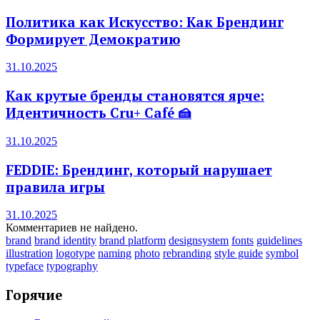
Политика как Искусство: Как Брендинг
Формирует Демократию
31.10.2025
Как крутые бренды становятся ярче:
Идентичность Cru+ Café 🍰
31.10.2025
FEDDIE: Брендинг, который нарушает
правила игры
31.10.2025
Комментариев не найдено.
brand
brand identity
brand platform
designsystem
fonts
guidelines
illustration
logotype
naming
photo
rebranding
style guide
symbol
typeface
typography
Горячие