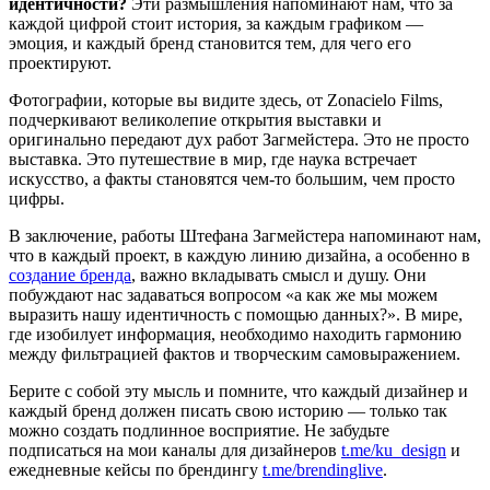
идентичности?
Эти размышления напоминают нам, что за
каждой цифрой стоит история, за каждым графиком —
эмоция, и каждый бренд становится тем, для чего его
проектируют.
Фотографии, которые вы видите здесь, от Zonacielo Films,
подчеркивают великолепие открытия выставки и
оригинально передают дух работ Загмейстера. Это не просто
выставка. Это путешествие в мир, где наука встречает
искусство, а факты становятся чем-то большим, чем просто
цифры.
В заключение, работы Штефана Загмейстера напоминают нам,
что в каждый проект, в каждую линию дизайна, а особенно в
создание бренда
, важно вкладывать смысл и душу. Они
побуждают нас задаваться вопросом «а как же мы можем
выразить нашу идентичность с помощью данных?». В мире,
где изобилует информация, необходимо находить гармонию
между фильтрацией фактов и творческим самовыражением.
Берите с собой эту мысль и помните, что каждый дизайнер и
каждый бренд должен писать свою историю — только так
можно создать подлинное восприятие. Не забудьте
подписаться на мои каналы для дизайнеров
t.me/ku_design
и
ежедневные кейсы по брендингу
t.me/brendinglive
.