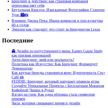
Брендинг в действии: как страховая компания
переосмысляет себя
Брутальная Красота: Изысканные Фотографии Станции
Удзи 🏙️📸
Влияние Джона Пека: Икона комиксов и поп-культуры
60-х годов
Эмоции как стандарт: что стоит за брендингом Lexus
Последние
👻 Дизайн из потустороннего мира: Eames Gauze Study
как призрак инноваций
Анти-брендинг: миф или реальность?
Политика как Искусство: Как Брендинг Формирует
Демократию
Как крутые бренды становятся ярче: Идентичность Cru+
Café 🍰
FEDDIE: Брендинг, который нарушает правила игры
Создайте Уникальные Проекты с Бесплатным Мокапом
Кофейной Чашки в Руках
Взгляд на гнев: Как одна обложка стала символом
перемен
Часы, которые связывают время и дизайн