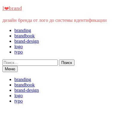
Перейти
I❤️brand
к
содержимому
дизайн бренда от лого до системы идентификации
branding
brandbook
brand-design
logo
typo
Найти:
Меню
branding
brandbook
brand-design
logo
typo