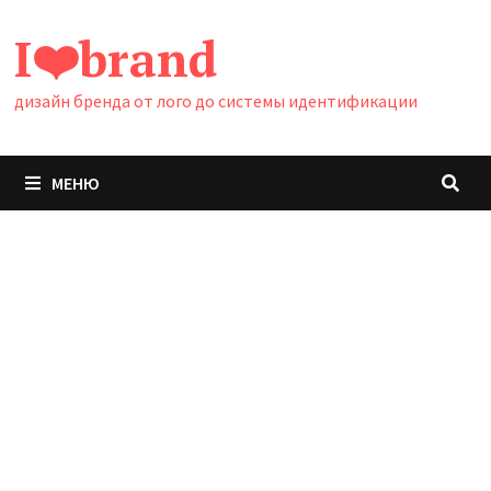
Перейти
I❤️brand
к
содержимому
дизайн бренда от лого до системы идентификации
МЕНЮ