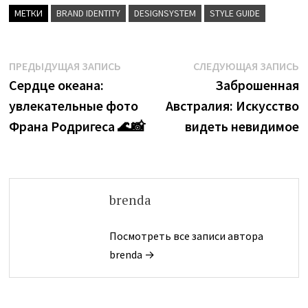
МЕТКИ
BRAND IDENTITY
DESIGNSYSTEM
STYLE GUIDE
Навигация
Предыдущая
С
ПРЕДЫДУЩАЯ ЗАПИСЬ
СЛЕДУЮЩАЯ ЗАПИСЬ
запись:
з
Сердце океана:
Заброшенная
по
увлекательные фото
Австралия: Искусство
записям
Франа Родригеса 🌊📸
видеть невидимое
brenda
Посмотреть все записи автора
brenda →