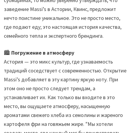
субмаринах, то можно уверенно утверждать, что
заведение Massi’s в Астории, Квинс, предложит
нечто поистине уникальное. Это не просто место,
где подают еду; это настоящая история качества,
семейного тепла и экспертного брендинга.
🏙️
Погружение в атмосферу
Астория — это микс культур, где узнаваемость
традиций соседствует с современностью. Открытие
Massi’s добавляет в эту картину яркую ноту. При
этом оно не просто следует трендам, а
устанавливает их. Как только вы входите в это
место, вы ощущаете атмосферу, насыщенную
ароматами свежего хлеба из семолины и жареного
картофеля фри на говяжьем жире. "Мы хотели
создать место, где каждый мог бы почувствовать