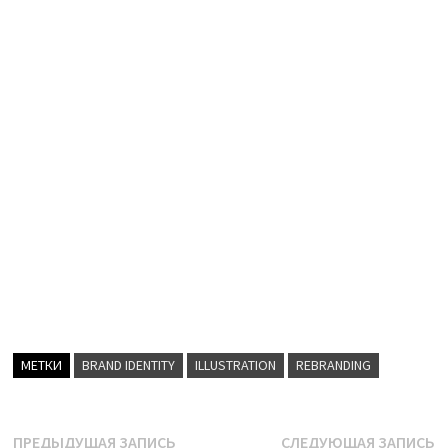
МЕТКИ
BRAND IDENTITY
ILLUSTRATION
REBRANDING
Навигация
Предыдущая
С
ПРЕДЫДУЩАЯ ЗАПИСЬ
СЛЕДУЮЩАЯ ЗАПИСЬ