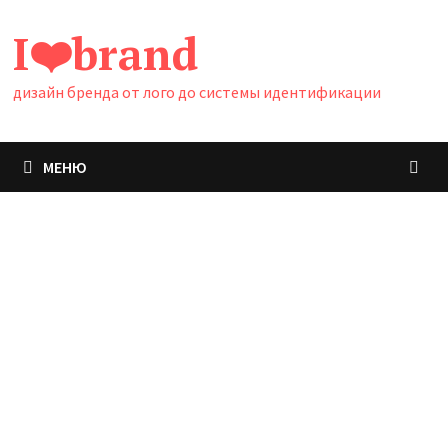
Перейти
I❤️brand
к
содержимому
дизайн бренда от лого до системы идентификации
МЕНЮ