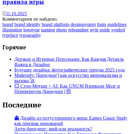
правила игры
31.10.2025
Комментариев не найдено.
brand
brand identity
brand platform
designsystem
fonts
guidelines
illustration
logotype
naming
photo
rebranding
style guide
symbol
typeface
typography
Горячие
Дерзкие и Игривые Персонажи: Как Каждая Детаиль
Важна в Дизайне
Будущее дизайна: фотографические тренды 2025 года
Matternity: [Брендинг] как искусство минимализма и
вызова 🚀
💥 Стоп-Моушн + AI: Как UNUM Взорвали Мозг и
Перевернули [Брендинг] 🤯
Последние
👻 Дизайн из потустороннего мира: Eames Gauze Study
как призрак инноваций
Анти-брендинг: миф или реальность?