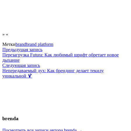
» «
Метки
brand
brand platform
Навигация
Предыдущая
Предыдущая запись
запись:
Перезагрузка Futura: Как любимый шрифт обретает новое
по
дыхание
Следующая
Следующая запись
записям
запись:
Непередаваемый дух: Как брендинг делает текилу
уникальной 🍹
brenda
Посмотреть все записи автора brenda →