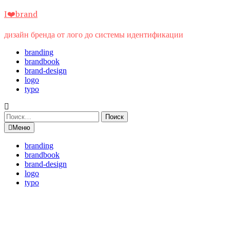
Перейти
I❤️brand
к
содержимому
дизайн бренда от лого до системы идентификации
branding
brandbook
brand-design
logo
typo
Найти:
Меню
branding
brandbook
brand-design
logo
typo