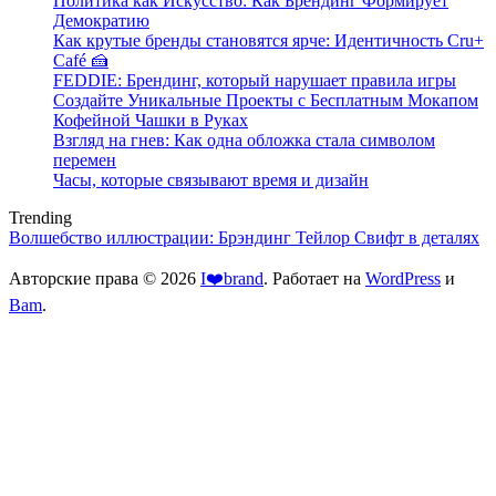
Политика как Искусство: Как Брендинг Формирует
Демократию
Как крутые бренды становятся ярче: Идентичность Cru+
Café 🍰
FEDDIE: Брендинг, который нарушает правила игры
Создайте Уникальные Проекты с Бесплатным Мокапом
Кофейной Чашки в Руках
Взгляд на гнев: Как одна обложка стала символом
перемен
Часы, которые связывают время и дизайн
Trending
Волшебство иллюстрации: Брэндинг Тейлор Свифт в деталях
Авторские права © 2026
I❤️brand
. Работает на
WordPress
и
Bam
.