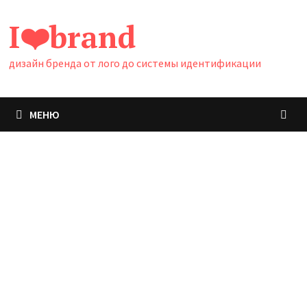
Перейти
I❤️brand
к
содержимому
дизайн бренда от лого до системы идентификации
МЕНЮ