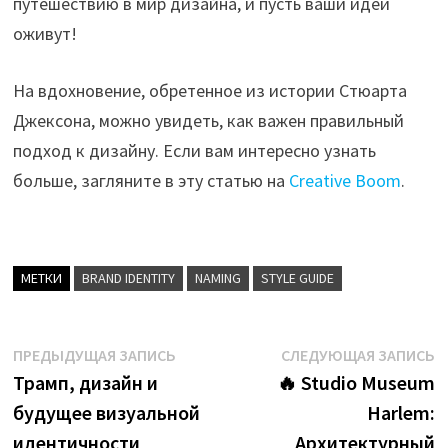
путешествию в мир дизайна, и пусть ваши идеи
оживут!
На вдохновение, обретенное из истории Стюарта
Джексона, можно увидеть, как важен правильный
подход к дизайну. Если вам интересно узнать
больше, загляните в эту статью на
Creative Boom
.
МЕТКИ
BRAND IDENTITY
NAMING
STYLE GUIDE
Навигация
Предыдущая
С
ПРЕДЫДУЩАЯ ЗАПИСЬ
СЛЕДУЮЩАЯ ЗАПИСЬ
запись:
з
Трамп, дизайн и
🔥 Studio Museum
по
будущее визуальной
Harlem:
записям
идентичности
Архитектурный