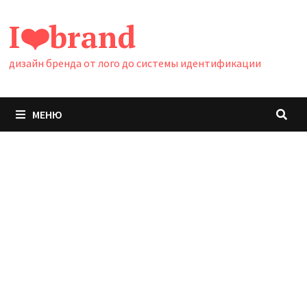
Перейти
I❤️brand
к
содержимому
дизайн бренда от лого до системы идентификации
МЕНЮ