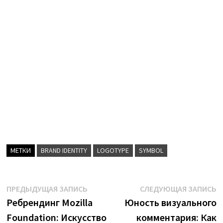
МЕТКИ
BRAND IDENTITY
LOGOTYPE
SYMBOL
Навигация
Предыдущая
С
ПРЕДЫДУЩАЯ ЗАПИСЬ
СЛЕДУЮЩАЯ ЗАПИСЬ
запись:
з
Ребрендинг Mozilla
Юность визуального
по
Foundation: Искусство
комментария: Как