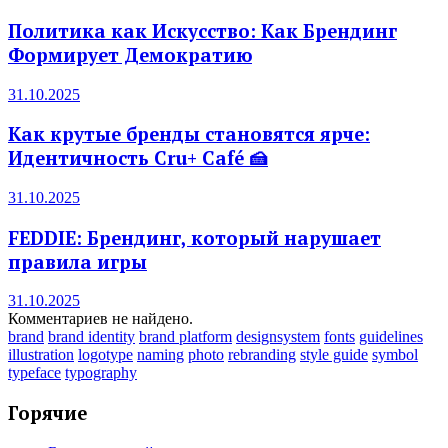
Политика как Искусство: Как Брендинг
Формирует Демократию
31.10.2025
Как крутые бренды становятся ярче:
Идентичность Cru+ Café 🍰
31.10.2025
FEDDIE: Брендинг, который нарушает
правила игры
31.10.2025
Комментариев не найдено.
brand
brand identity
brand platform
designsystem
fonts
guidelines
illustration
logotype
naming
photo
rebranding
style guide
symbol
typeface
typography
Горячие