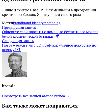
Лично я считаю ChatGPT незаменимым в преодолении
креативных блоков. Я вижу в нем своего рода
Метки
brand
brand identity
rebranding
Навигация
Предыдущая
Предыдущая запись
запись:
Обновите свои проекты с помощью бесплатного мокапа
по
белой косметической бутылки! 🌟
Следующая
Следующая запись
записям
запись:
Погружаемся в мир 3D-графики: уличное искусство по-
новому! 🎨
brenda
Посмотреть все записи автора brenda →
Вам также может понравиться