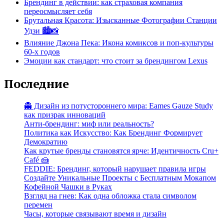
Брендинг в действии: как страховая компания
переосмысляет себя
Брутальная Красота: Изысканные Фотографии Станции
Удзи 🏙️📸
Влияние Джона Пека: Икона комиксов и поп-культуры
60-х годов
Эмоции как стандарт: что стоит за брендингом Lexus
Последние
👻 Дизайн из потустороннего мира: Eames Gauze Study
как призрак инноваций
Анти-брендинг: миф или реальность?
Политика как Искусство: Как Брендинг Формирует
Демократию
Как крутые бренды становятся ярче: Идентичность Cru+
Café 🍰
FEDDIE: Брендинг, который нарушает правила игры
Создайте Уникальные Проекты с Бесплатным Мокапом
Кофейной Чашки в Руках
Взгляд на гнев: Как одна обложка стала символом
перемен
Часы, которые связывают время и дизайн