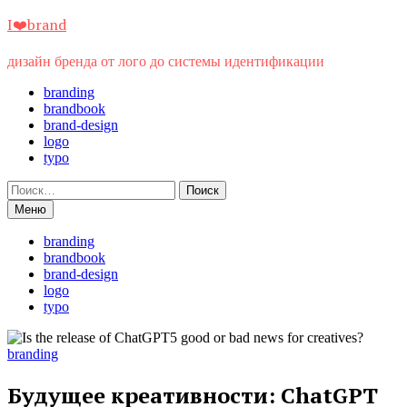
Перейти
I❤️brand
к
содержимому
дизайн бренда от лого до системы идентификации
branding
brandbook
brand-design
logo
typo
Найти:
Меню
branding
brandbook
brand-design
logo
typo
branding
Будущее креативности: ChatGPT