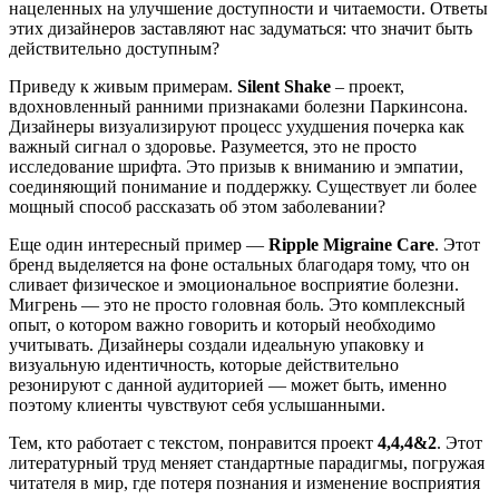
нацеленных на улучшение доступности и читаемости. Ответы
этих дизайнеров заставляют нас задуматься: что значит быть
действительно доступным?
Приведу к живым примерам.
Silent Shake
– проект,
вдохновленный ранними признаками болезни Паркинсона.
Дизайнеры визуализируют процесс ухудшения почерка как
важный сигнал о здоровье. Разумеется, это не просто
исследование шрифта. Это призыв к вниманию и эмпатии,
соединяющий понимание и поддержку. Существует ли более
мощный способ рассказать об этом заболевании?
Еще один интересный пример —
Ripple Migraine Care
. Этот
бренд выделяется на фоне остальных благодаря тому, что он
сливает физическое и эмоциональное восприятие болезни.
Мигрень — это не просто головная боль. Это комплексный
опыт, о котором важно говорить и который необходимо
учитывать. Дизайнеры создали идеальную упаковку и
визуальную идентичность, которые действительно
резонируют с данной аудиторией — может быть, именно
поэтому клиенты чувствуют себя услышанными.
Тем, кто работает с текстом, понравится проект
4,4,4&2
. Этот
литературный труд меняет стандартные парадигмы, погружая
читателя в мир, где потеря познания и изменение восприятия