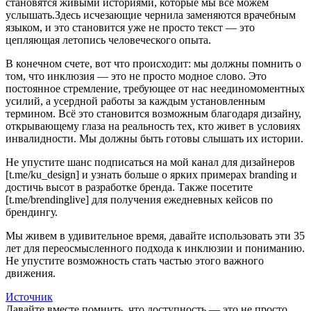
становятся живыми историями, которые мы все можем
услышать.Здесь исчезающие чернила заменяются врачебным
языком, и это становится уже не просто текст — это
цепляющая летопись человеческого опыта.
В конечном счете, вот что происходит: мы должны помнить о
том, что инклюзия — это не просто модное слово. Это
постоянное стремление, требующее от нас неединомоментных
усилий, а усердной работы за каждым установленным
термином. Всё это становится возможным благодаря дизайну,
открывающему глаза на реальность тех, кто живет в условиях
инвалидности. Мы должны быть готовы слышать их истории.
Не упустите шанс подписаться на мой канал для дизайнеров
[t.me/ku_design] и узнать больше о ярких примерах branding и
достичь высот в разработке бренда. Также посетите
[t.me/brendinglive] для получения ежедневных кейсов по
брендингу.
Мы живем в удивительное время, давайте использовать эти 35
лет для переосмысленного подхода к инклюзии и пониманию.
Не упустите возможность стать частью этого важного
движения.
Источник
Давайте вместе помнить, что доступность — это не просто