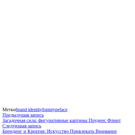
Метки
brand identity
fonts
typeface
Навигация
Предыдущая
Предыдущая запись
запись:
Загадочная сила: фигуративные картины Пруденс Флинт
по
Следующая
Следующая запись
запись:
Брендинг и Креатив: Искусство Привлекать Внимание