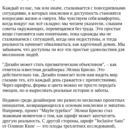
Каждый из нас, так или иначе, сталкивается с повседневными
ситуациями, в которых инклюзия и доступность становятся
вопросами жизни и смерти. Мы чувствуем себя комфортно,
когда вокруг нас всё складно: мы читаем указатели, слышим
советы окружающих, перемещаемся без труда. Эти простые
вещи становятся нам понятными, пока однажды мы не
сталкиваемся с ситуацией, когда они недоступны, и тогда
реальность начинает обваливаться, как карточный домик. Мы
забываем, что доступны ли все эти простые удовольствия для
миллионов людей.
"Дизайн может стать призматическим объективом", – как
отметила известная дизайнерка Эйлиш Бриско. Это
действительно так. Дизайн помогает всем нам видеть мир
глазами тех, кто каждый день сражается с препятствиями.
Через шрифты, формы и цвета можно не просто передать
эмоции, но и вырисовать реальные истории и заботы.
Недавно среди дизайнеров эхо разнесло несколько проектных
инициатив, возвращающихся к основам инклюзии и эмпатии.
Например, проект "Maybe typeface" Эйлиш Бриско стал
знаковым моментом о том, как шрифт может запечатлеть
другую реальность. С другой стороны, шрифт "Inclusive Sans"
от Оливии Кинг — это плоды трехлетних исследований,