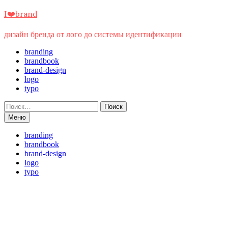
Перейти
I❤️brand
к
содержимому
дизайн бренда от лого до системы идентификации
branding
brandbook
brand-design
logo
typo
Найти:
Меню
branding
brandbook
brand-design
logo
typo