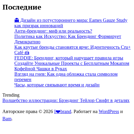
Последние
👻 Дизайн из потустороннего мира: Eames Gauze Study
как призрак инноваций
Анти-брендинг: миф или реальность?
Политика как Искусство: Как Брендинг Формирует
Демократию
Как крутые бренды становятся ярче: Идентичность Cru+
Café 🍰
FEDDIE: Брендинг, который нарушает правила игры
Создайте Уникальные Проекты с Бесплатным Мокапом
Кофейной Чашки в Руках
Взгляд на гнев: Как одна обложка стала символом
перемен
Часы, которые связывают время и дизайн
Trending
Волшебство иллюстрации: Брэндинг Тейлор Свифт в деталях
Авторские права © 2026
I❤️brand
. Работает на
WordPress
и
Bam
.