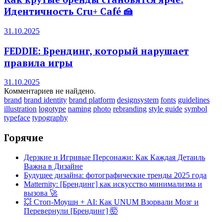
Идентичность Cru+ Café 🍰
31.10.2025
FEDDIE: Брендинг, который нарушает
правила игры
31.10.2025
Комментариев не найдено.
brand
brand identity
brand platform
designsystem
fonts
guidelines
illustration
logotype
naming
photo
rebranding
style guide
symbol
typeface
typography
Горячие
Дерзкие и Игривые Персонажи: Как Каждая Детаиль
Важна в Дизайне
Будущее дизайна: фотографические тренды 2025 года
Matternity: [Брендинг] как искусство минимализма и
вызова 🚀
💥 Стоп-Моушн + AI: Как UNUM Взорвали Мозг и
Перевернули [Брендинг] 🤯