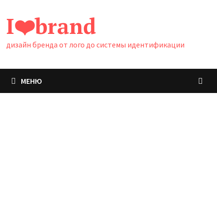
Перейти
I❤️brand
к
содержимому
дизайн бренда от лого до системы идентификации
МЕНЮ