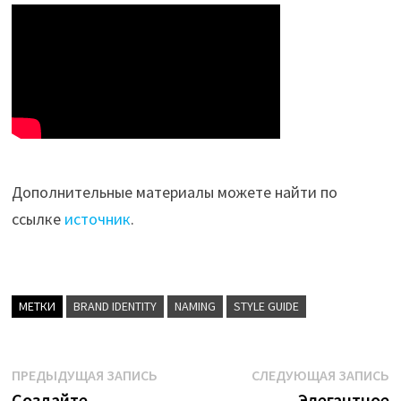
Дополнительные материалы можете найти по
ссылке
источник
.
МЕТКИ
BRAND IDENTITY
NAMING
STYLE GUIDE
Навигация
Предыдущая
С
ПРЕДЫДУЩАЯ ЗАПИСЬ
СЛЕДУЮЩАЯ ЗАПИСЬ
запись:
з
Создайте
Элегантное