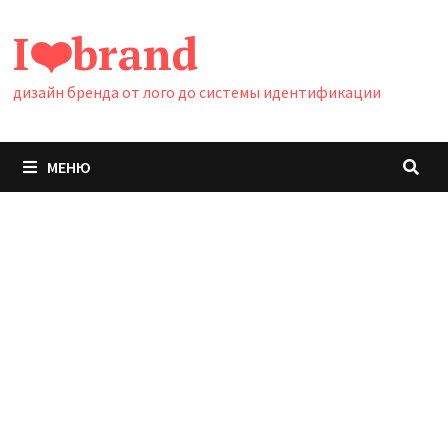
Перейти
I❤️brand
к
содержимому
дизайн бренда от лого до системы идентификации
МЕНЮ