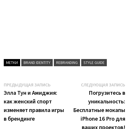
МЕТКИ
BRAND IDENTITY
REBRANDING
STYLE GUIDE
Навигация
Предыдущая
С
ПРЕДЫДУЩАЯ ЗАПИСЬ
СЛЕДУЮЩАЯ ЗАПИСЬ
запись:
з
Элла Тун и Амиджия:
Погрузитесь в
по
как женский спорт
уникальность:
записям
изменяет правила игры
Бесплатные мокапы
в брендинге
iPhone 16 Pro для
ваших проектов!