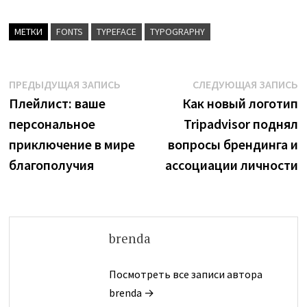
МЕТКИ
FONTS
TYPEFACE
TYPOGRAPHY
Навигация
Предыдущая
С
ПРЕДЫДУЩАЯ ЗАПИСЬ
СЛЕДУЮЩАЯ ЗАПИСЬ
запись:
з
Плейлист: ваше
Как новый логотип
по
персональное
Tripadvisor поднял
записям
приключение в мире
вопросы брендинга и
благополучия
ассоциации личности
brenda
Посмотреть все записи автора
brenda →