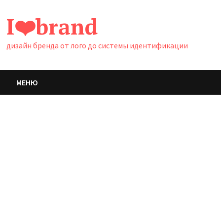
Перейти
I❤️brand
к
содержимому
дизайн бренда от лого до системы идентификации
МЕНЮ