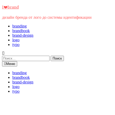
Перейти
I❤️brand
к
содержимому
дизайн бренда от лого до системы идентификации
branding
brandbook
brand-design
logo
typo
Найти:
Меню
branding
brandbook
brand-design
logo
typo