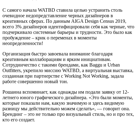
С самого начала WATBD ставила целью устранить столь
очевидное недопредставление черных дизайнеров в
креативных сферах. По данным AIGA Design Census 2019,
всего 3% дизайнеров идентифицировали себя как черные, что
подчеркивало системные барьеры и трудности. Это было как
пробуждение – крик о переменах в моменты
неопределенности!
Организация быстро завоевала внимание благодаря
креативным коллаборациям и ярким инициативам.
Сотрудничество с такими брендами, как Baggu и Urban
Outfitters, укрепило миссию WATBD, а виртуальная выставка,
созданная при партнерстве с Working Not Working, задала
работе совершенно новый тон.
Рошанна вспоминает, как однажды им подали заявку от 12-
летнего юного графического дизайнера. «Это были моменты,
которые показали нам, какую значимую и здесь видимую
разницу мы действительно можем сделать», — говорит она.
Брендинг – это не только про визуальный стиль, но и про тех,
кто его создает.