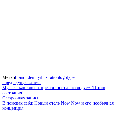
Метки
brand identity
illustration
logotype
Навигация
Предыдущая
Предыдущая запись
запись:
Музыка как ключ к креативности: исследуем ‘Поток
по
состояния’
Следующая
Следующая запись
записям
запись:
В поисках себя: Новый отель Now Now и его необычная
концепция