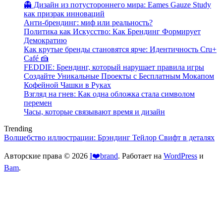
👻 Дизайн из потустороннего мира: Eames Gauze Study
как призрак инноваций
Анти-брендинг: миф или реальность?
Политика как Искусство: Как Брендинг Формирует
Демократию
Как крутые бренды становятся ярче: Идентичность Cru+
Café 🍰
FEDDIE: Брендинг, который нарушает правила игры
Создайте Уникальные Проекты с Бесплатным Мокапом
Кофейной Чашки в Руках
Взгляд на гнев: Как одна обложка стала символом
перемен
Часы, которые связывают время и дизайн
Trending
Волшебство иллюстрации: Брэндинг Тейлор Свифт в деталях
Авторские права © 2026
I❤️brand
. Работает на
WordPress
и
Bam
.