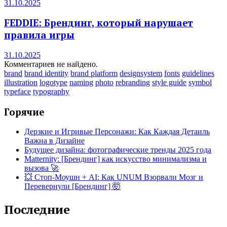
31.10.2025
FEDDIE: Брендинг, который нарушает
правила игры
31.10.2025
Комментариев не найдено.
brand
brand identity
brand platform
designsystem
fonts
guidelines
illustration
logotype
naming
photo
rebranding
style guide
symbol
typeface
typography
Горячие
Дерзкие и Игривые Персонажи: Как Каждая Детаиль
Важна в Дизайне
Будущее дизайна: фотографические тренды 2025 года
Matternity: [Брендинг] как искусство минимализма и
вызова 🚀
💥 Стоп-Моушн + AI: Как UNUM Взорвали Мозг и
Перевернули [Брендинг] 🤯
Последние