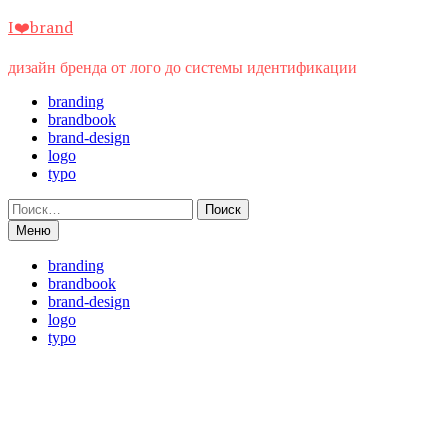
Перейти
I❤️brand
к
содержимому
дизайн бренда от лого до системы идентификации
branding
brandbook
brand-design
logo
typo
Найти:
Меню
branding
brandbook
brand-design
logo
typo