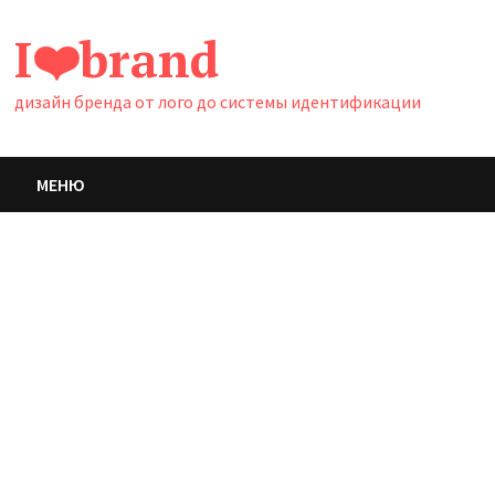
Перейти
I❤️brand
к
содержимому
дизайн бренда от лого до системы идентификации
МЕНЮ