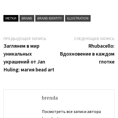
МЕТКИ
BRAND
BRAND IDENTITY
ILLUSTRATION
Навигация
Предыдущая
С
ПРЕДЫДУЩАЯ ЗАПИСЬ
СЛЕДУЮЩАЯ ЗАПИСЬ
запись:
з
Заглянем в мир
Rhubacello:
по
уникальных
Вдохновение в каждом
записям
украшений от Jan
глотке
Huling: магия bead art
brenda
Посмотреть все записи автора