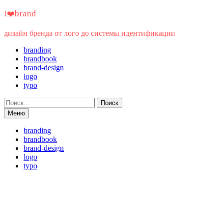
Перейти
I❤️brand
к
содержимому
дизайн бренда от лого до системы идентификации
branding
brandbook
brand-design
logo
typo
Найти:
Меню
branding
brandbook
brand-design
logo
typo