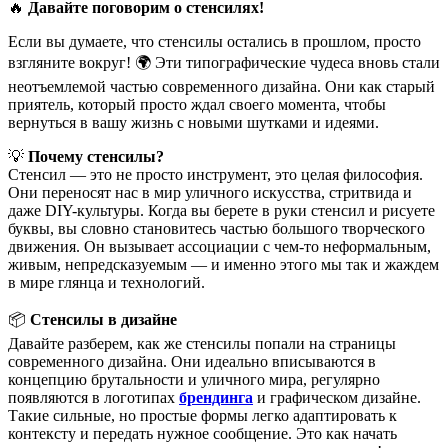
🔥
Давайте поговорим о стенсилях!
Если вы думаете, что стенсилы остались в прошлом, просто
взгляните вокруг! 🌍 Эти типографические чудеса вновь стали
неотъемлемой частью современного дизайна. Они как старый
приятель, который просто ждал своего момента, чтобы
вернуться в вашу жизнь с новыми шутками и идеями.
💡
Почему стенсилы?
Стенсил — это не просто инструмент, это целая философия.
Они переносят нас в мир уличного искусства, стритвида и
даже DIY-культуры. Когда вы берете в руки стенсил и рисуете
буквы, вы словно становитесь частью большого творческого
движения. Он вызывает ассоциации с чем-то неформальным,
живым, непредсказуемым — и именно этого мы так и жаждем
в мире глянца и технологий.
📦
Стенсилы в дизайне
Давайте разберем, как же стенсилы попали на страницы
современного дизайна. Они идеально вписываются в
концепцию брутальности и уличного мира, регулярно
появляются в логотипах
брендинга
и графическом дизайне.
Такие сильные, но простые формы легко адаптировать к
контексту и передать нужное сообщение. Это как начать