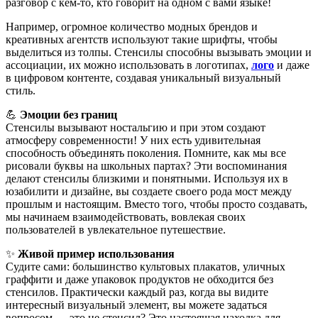
разговор с кем-то, кто говорит на одном с вами языке!
Например, огромное количество модных брендов и
креативных агентств используют такие шрифты, чтобы
выделиться из толпы. Стенсилы способны вызывать эмоции и
ассоциации, их можно использовать в логотипах,
лого
и даже
в цифровом контенте, создавая уникальный визуальный
стиль.
💪
Эмоции без границ
Стенсилы вызывают ностальгию и при этом создают
атмосферу современности! У них есть удивительная
способность объединять поколения. Помните, как мы все
рисовали буквы на школьных партах? Эти воспоминания
делают стенсилы близкими и понятными. Используя их в
юзабилити и дизайне, вы создаете своего рода мост между
прошлым и настоящим. Вместо того, чтобы просто создавать,
мы начинаем взаимодействовать, вовлекая своих
пользователей в увлекательное путешествие.
✨
Живой пример использования
Судите сами: большинство культовых плакатов, уличных
граффити и даже упаковок продуктов не обходится без
стенсилов. Практически каждый раз, когда вы видите
интересный визуальный элемент, вы можете задаться
вопросом — это не стенсил? Это настоящая находка для