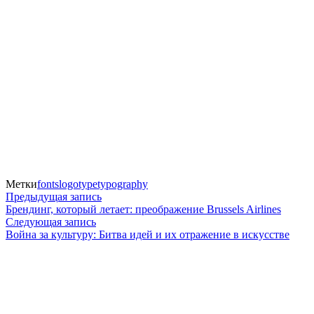
Метки
fonts
logotype
typography
Навигация
Предыдущая
Предыдущая запись
запись:
Брендинг, который летает: преображение Brussels Airlines
по
Следующая
Следующая запись
запись:
Война за культуру: Битва идей и их отражение в искусстве
записям