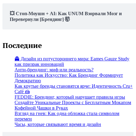
💥 Стоп-Моушн + AI: Как UNUM Взорвали Мозг и
Перевернули [Брендинг] 🤯
Последние
👻 Дизайн из потустороннего мира: Eames Gauze Study
как призрак инноваций
Анти-брендинг: миф или реальность?
Политика как Искусство: Как Брендинг Формирует
Демократию
Как крутые бренды становятся ярче: Идентичность Cru+
Café 🍰
FEDDIE: Брендинг, который нарушает правила игры
Создайте Уникальные Проекты с Бесплатным Мокапом
Кофейной Чашки в Руках
Взгляд на гнев: Как одна обложка стала символом
перемен
Часы, которые связывают время и дизайн