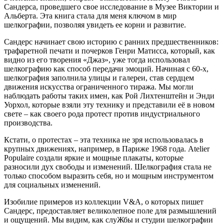
Сандерса, проведшего свое исследование в Музее Виктории и
Альберта. Эта книга стала для меня ключом в мир
шелкографии, позволяя увидеть ее корни и развитие.
Сандерс начинает свою историю с ранних предшественников:
трафаретной печати и почерков Генри Матисса, который, как
видно из его творения «Джаз», уже тогда использовал
шелкографию как способ передачи эмоций. Начиная с 60-х,
шелкография заполнила улицы и галереи, став сердцем
движения искусства ограниченного тиража. Мы могли
наблюдать работы таких имен, как Рой Лихтенштейн и Энди
Уорхол, которые взяли эту технику и представили её в новом
свете – как своего рода протест против индустриального
производства.
Кстати, о протестах – эта техника не зря использовалась в
крупных движениях, например, в Париже 1968 года. Atelier
Populaire создали яркие и мощные плакаты, которые
разносили дух свободы и изменений. Шелкография стала не
только способом выразить себя, но и мощным инструментом
для социальных изменений.
Изобилие примеров из коллекции V&A, о которых пишет
Сандерс, предоставляет великолепное поле для размышлений
и ощущений. Мы видим, как слуЖбы и студии шелкографии