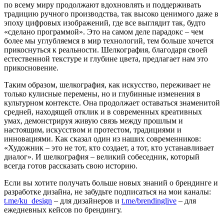
по всему миру продолжают вдохновлять и поддерживать
традицию ручного производства, так высоко ценимого даже в
эпоху цифровых изображений, где все выглядит так, будто
«сделано программой». Это на самом деле парадокс – чем
более мы углубляемся в мир технологий, тем больше хочется
прикоснуться к реальности. Шелкография, благодаря своей
естественной текстуре и глубине цвета, предлагает нам это
прикосновение.
Таким образом, шелкография, как искусство, переживает не
только кулисные перемены, но и глубинные изменения в
культурном контексте. Она продолжает оставаться знаменитой
средней, находящей отклик и в современных креативных
умах, демонстрируя живую связь между прошлым и
настоящим, искусством и протестом, традициями и
инновациями. Как сказал один из наших современников:
«Художник – это не тот, кто создает, а тот, кто устанавливает
диалог». И шелкография – великий собеседник, который
всегда готов рассказать свою историю.
Если вы хотите получать больше новых знаний о брендинге и
разработке дизайна, не забудьте подписаться на мои каналы:
t.me/ku_design
– для дизайнеров и
t.me/brendinglive
– для
ежедневных кейсов по брендингу.