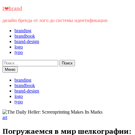
Перейти
I❤️brand
к
содержимому
дизайн бренда от лого до системы идентификации
branding
brandbook
brand-design
logo
typo
Найти:
Меню
branding
brandbook
brand-design
logo
typo
art
Погружаемся в мир шелкографии: