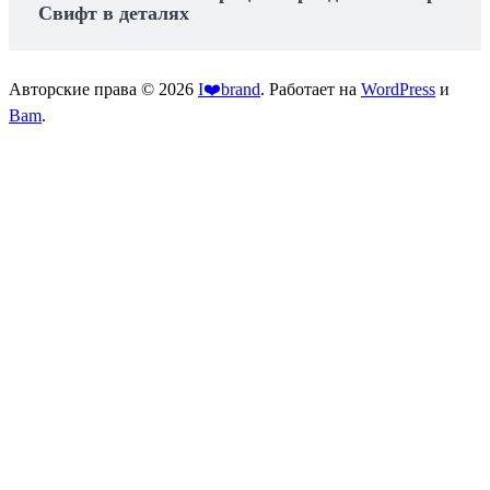
Как фестиваль Joy пересоздает креативные
связи
06.07.2025
Prime Day: прокачай свой дом стильно! 🚀
Дизайнерские апгрейды, о которых ты
мечтал!