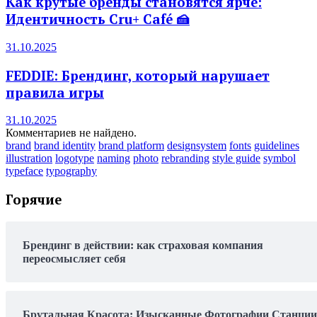
Как крутые бренды становятся ярче:
Идентичность Cru+ Café 🍰
31.10.2025
FEDDIE: Брендинг, который нарушает
правила игры
31.10.2025
Комментариев не найдено.
brand
brand identity
brand platform
designsystem
fonts
guidelines
illustration
logotype
naming
photo
rebranding
style guide
symbol
typeface
typography
Горячие
Брендинг в действии: как страховая компания
переосмысляет себя
Брутальная Красота: Изысканные Фотографии Станции