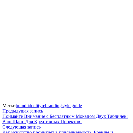
Метки
brand identity
rebranding
style guide
Навигация
Предыдущая
Предыдущая запись
запись:
Поймайте Внимание с Бесплатным Мокапом Двух Табличек:
по
Ваш Шанс Для Креативных Проектов!
Следующая
Следующая запись
записям
запись:
Как искусство проникает в повседневность: Бренды и