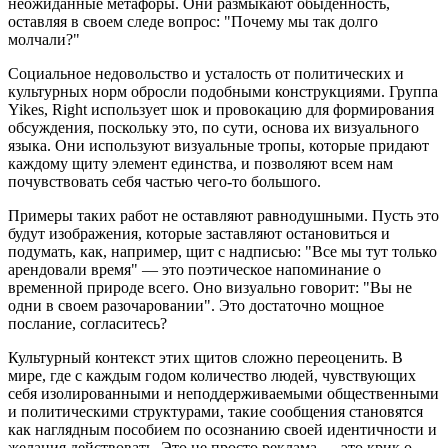
неожиданные метафоры. Они размыкают обыденность,
оставляя в своем следе вопрос: "Почему мы так долго
молчали?"
Социальное недовольство и усталость от политических и
культурных норм обросли подобными конструкциями. Группа
Yikes, Right использует шок и провокацию для формирования
обсуждения, поскольку это, по сути, основа их визуального
языка. Они используют визуальные тропы, которые придают
каждому щиту элемент единства, и позволяют всем нам
почувствовать себя частью чего-то большого.
Примеры таких работ не оставляют равнодушными. Пусть это
будут изображения, которые заставляют остановиться и
подумать, как, например, щит с надписью: "Все мы тут только
арендовали время" — это поэтическое напоминание о
временной природе всего. Оно визуально говорит: "Вы не
одни в своем разочаровании". Это достаточно мощное
послание, согласитесь?
Культурный контекст этих щитов сложно переоценить. В
мире, где с каждым годом количество людей, чувствующих
себя изолированными и неподдерживаемыми общественными
и политическими структурами, такие сообщения становятся
как наглядным пособием по осознанию своей идентичности и
желания действовать. Это не просто реклама — это крик о