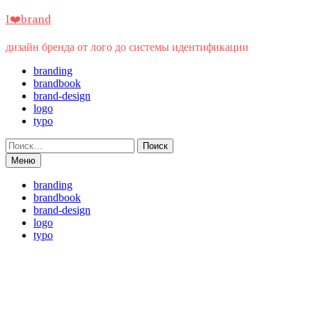
Перейти
I❤️brand
к
содержимому
дизайн бренда от лого до системы идентификации
branding
brandbook
brand-design
logo
typo
Найти:
Меню
branding
brandbook
brand-design
logo
typo