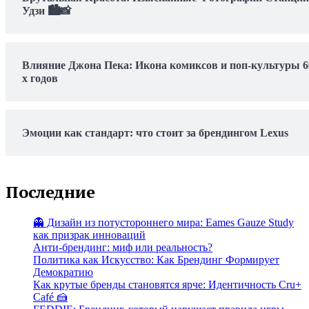
Удзи 🏙️📸
Влияние Джона Пека: Икона комиксов и поп-культуры 6
х годов
Эмоции как стандарт: что стоит за брендингом Lexus
Последние
👻 Дизайн из потустороннего мира: Eames Gauze Study
как призрак инноваций
Анти-брендинг: миф или реальность?
Политика как Искусство: Как Брендинг Формирует
Демократию
Как крутые бренды становятся ярче: Идентичность Cru+
Café 🍰