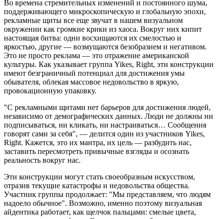
Во времена стремительных изменений и постоянного шума,
поддерживающего микроскопическую и глобальную эпохи,
рекламные щиты все еще звучат в нашем визуальном
окружении как громкие крики из хаоса. Вокруг них кипит
настоящая битва: одни восхищаются их смелостью и
яркостью, другие — возмущаются безобразием и негативом.
Это не просто реклама — это отражение американской
культуры. Как указывает группа Yikes, Right, эти конструкции
имеют безграничный потенциал для достижения умы
обывателя, облекая массовое недовольство в яркую,
провокационную упаковку.
"С рекламными щитами нет барьеров для достижения людей,
независимо от демографических данных. Люди не должны ни
подписываться, ни кликать, ни настраиваться… Сообщения
говорят сами за себя", — делится один из участников Yikes,
Right. Кажется, это их мантра, их цель — разбудить нас,
заставить пересмотреть привычные взгляды и осознать
реальность вокруг нас.
Эти конструкции могут стать своеобразным искусством,
отразив текущие катастрофы и недовольства общества.
Участник группы продолжает: "Мы представляем, что людям
надоело обычное". Возможно, именно поэтому визуальная
айдентика работает, как щелчок пальцами: смелые цвета,