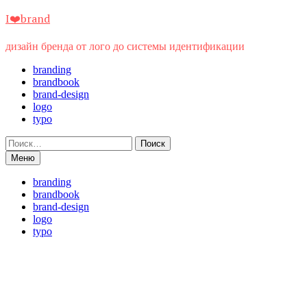
Перейти
I❤️brand
к
содержимому
дизайн бренда от лого до системы идентификации
branding
brandbook
brand-design
logo
typo
Найти:
Меню
branding
brandbook
brand-design
logo
typo