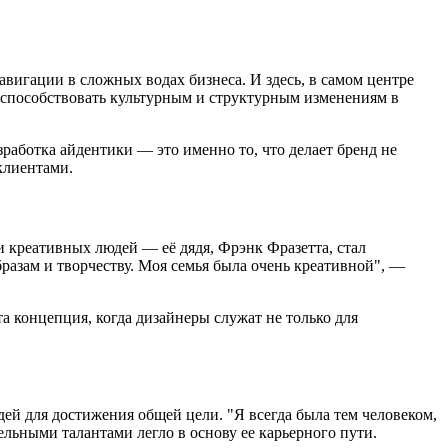
вигации в сложных водах бизнеса. И здесь, в самом центре
т способствовать культурным и структурным изменениям в
работка айдентики — это именно то, что делает бренд не
 клиентами.
и креативных людей — её дядя, Фрэнк Фразетта, стал
образам и творчеству. Моя семья была очень креативной", —
а концепция, когда дизайнеры служат не только для
юдей для достижения общей цели. "Я всегда была тем человеком,
льными талантами легло в основу ее карьерного пути.