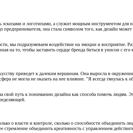
шь эскизами и логотипами, а служит мощным инструментом для на
о предпринимателя, она стала символом того, как дизайн може
сти, мы подразумеваем воздействие на эмоции и восприятие. Раз
ная на то, чтобы заставить сердце бренда биться в унисон с его
искусству приведет к далеким вершинам. Она выросла в окружени
фера не могла не оказать на нее влияние. "Я всегда тянулась к 
ла свой путь к пониманию дизайна как способа помочь людям. Эт
пределяющей.
олько о власти и контроле, сколько о способности объединить л
е стремление объединить креативность с управлением действите