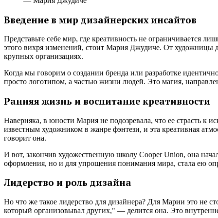
— Мария Джудиче
Введение в мир дизайнерских инсайтов
Представьте себе мир, где креативность не ограничивается ли
этого вихря изменений, стоит Мария Джудиче. От художницы д
крупных организациях.
Когда мы говорим о создании бренда или разработке идентично
просто логотипом, а частью жизни людей. Это магия, направлен
Ранняя жизнь и воспитание креативности
Наверняка, в юности Мария не подозревала, что ее страсть к 
известным художником в жанре фэнтези, и эта креативная атмос
говорит она.
И вот, закончив художественную школу Cooper Union, она нача
оформления, но и для упрощения понимания мира, стала ею о
Лидерство и роль дизайна
Но что же такое лидерство для дизайнера? Для Марии это не ст
который организовывал других," — делится она. Это внутренне