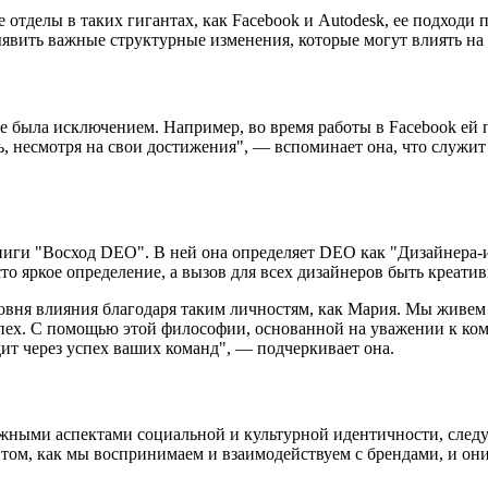
ие отделы в таких гигантах, как Facebook и Autodesk, ее подход
ыявить важные структурные изменения, которые могут влиять на 
не была исключением. Например, во время работы в Facebook е
ь, несмотря на свои достижения", — вспоминает она, что служит
 книги "Восход DEO". В ней она определяет DEO как "Дизайнера
то яркое определение, а вызов для всех дизайнеров быть креати
ровня влияния благодаря таким личностям, как Мария. Мы живем
пех. С помощью этой философии, основанной на уважении к ком
ит через успех ваших команд", — подчеркивает она.
 важными аспектами социальной и культурной идентичности, след
том, как мы воспринимаем и взаимодействуем с брендами, и они