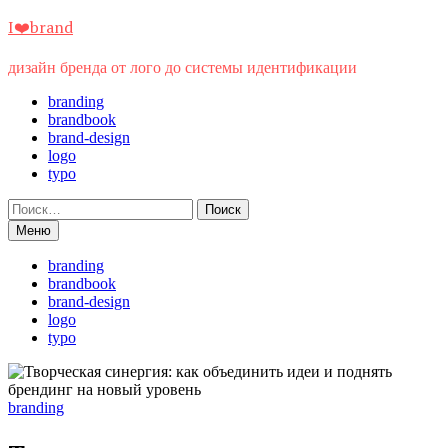
Перейти
I❤️brand
к
содержимому
дизайн бренда от лого до системы идентификации
branding
brandbook
brand-design
logo
typo
Найти:
Меню
branding
brandbook
brand-design
logo
typo
branding