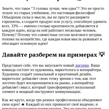
Знаете, что такое "3 головы лучше, чем одна"? Это не просто
лозунг из старых учебников, это настоящая философия!
Объединив силы и мысли, вы не просто расширяете
горизонты, а создаете продукт или услугу, способную удивить
всех. 33% — именно столько креативности добавляется в
каждую идею, когда на ней работают несколько человек.
Почему? Потому что совместные сессии мозгового штурма
похожи на волшебство, где каждая новая мысль развивает и
обогащает основную идею!
Давайте разберем на примерах 💡
Представьте себе, что вы запускаете новый
логотип
. Ваша
команда состоит из художника, маркетолога и копирайтера.
Художник создаёт уникальный и креативный дизайн,
маркетолог добавляет свою точку зрения о том, как этот
логотип будет восприниматься на рынке, а копирайтер
добавляет смысл, который трансформирует визуальный
элемент в мощный инструмент коммуникации.
Как же круто, когда три разных профессионала объединяют
свои идеи! 🔥 Каждый из них привносит своё видение, и
результат получается потрясающим. Это не просто логотип,