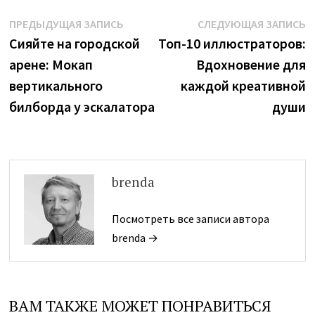
Навигация
Предыдущая
С
ПРЕДЫДУЩАЯ ЗАПИСЬ
СЛЕДУЮЩАЯ ЗАПИСЬ
запись:
з
Сияйте на городской
Топ-10 иллюстраторов:
по
арене: Мокап
Вдохновение для
записям
вертикального
каждой креативной
билборда у эскалатора
души
brenda
Посмотреть все записи автора
brenda →
ВАМ ТАКЖЕ МОЖЕТ ПОНРАВИТЬСЯ