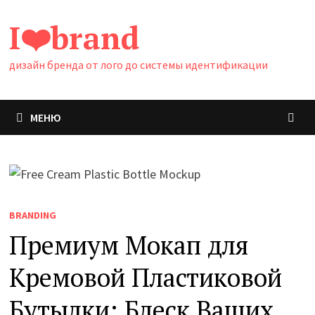
Перейти
I❤️brand
к
содержимому
дизайн бренда от лого до системы идентификации
МЕНЮ
BRANDING
Премиум Мокап для
Кремовой Пластиковой
Бутылки: Блеск Ваших