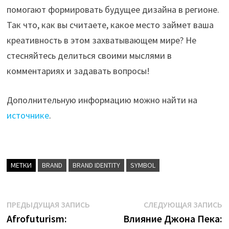
помогают формировать будущее дизайна в регионе.
Так что, как вы считаете, какое место займет ваша
креативность в этом захватывающем мире? Не
стесняйтесь делиться своими мыслями в
комментариях и задавать вопросы!
Дополнительную информацию можно найти на
источнике
.
МЕТКИ
BRAND
BRAND IDENTITY
SYMBOL
Навигация
Предыдущая
С
ПРЕДЫДУЩАЯ ЗАПИСЬ
СЛЕДУЮЩАЯ ЗАПИСЬ
запись:
з
Afrofuturism:
Влияние Джона Пека:
по