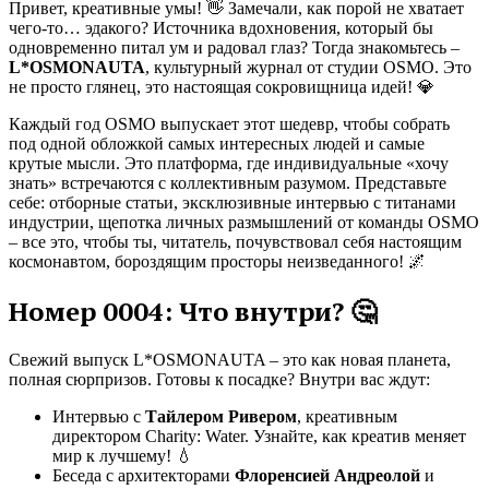
Привет, креативные умы! 👋 Замечали, как порой не хватает
чего-то… эдакого? Источника вдохновения, который бы
одновременно питал ум и радовал глаз? Тогда знакомьтесь –
L*OSMONAUTA
, культурный журнал от студии OSMO. Это
не просто глянец, это настоящая сокровищница идей! 💎
Каждый год OSMO выпускает этот шедевр, чтобы собрать
под одной обложкой самых интересных людей и самые
крутые мысли. Это платформа, где индивидуальные «хочу
знать» встречаются с коллективным разумом. Представьте
себе: отборные статьи, эксклюзивные интервью с титанами
индустрии, щепотка личных размышлений от команды OSMO
– все это, чтобы ты, читатель, почувствовал себя настоящим
космонавтом, бороздящим просторы неизведанного! 🌌
Номер 0004: Что внутри? 🤔
Свежий выпуск L*OSMONAUTA – это как новая планета,
полная сюрпризов. Готовы к посадке? Внутри вас ждут:
Интервью с
Тайлером Ривером
, креативным
директором Charity: Water. Узнайте, как креатив меняет
мир к лучшему! 💧
Беседа с архитекторами
Флоренсией Андреолой
и