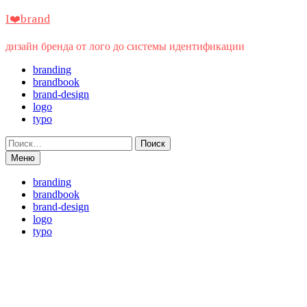
Перейти
I❤️brand
к
содержимому
дизайн бренда от лого до системы идентификации
branding
brandbook
brand-design
logo
typo
Найти:
Меню
branding
brandbook
brand-design
logo
typo