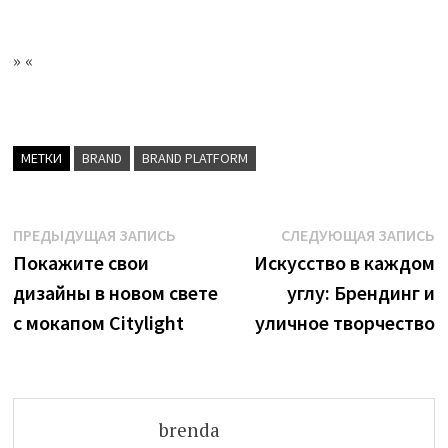
» «
МЕТКИ
BRAND
BRAND PLATFORM
Навигация
Предыдущая
С
ПРЕДЫДУЩАЯ ЗАПИСЬ
СЛЕДУЮЩАЯ ЗАПИСЬ
запись:
з
Покажите свои
Искусство в каждом
по
дизайны в новом свете
углу: Брендинг и
записям
с мокапом Citylight
уличное творчество
brenda