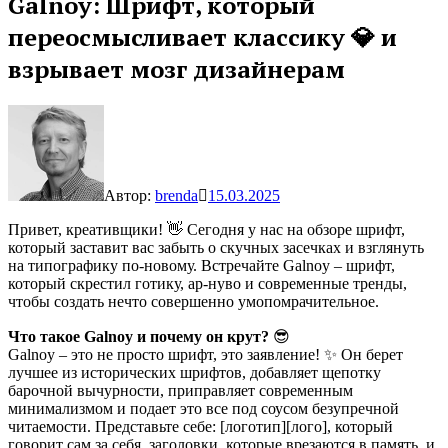
Galnoy: Шрифт, который
переосмысливает классику 💎 и
взрывает мозг дизайнерам
Автор:
brenda
15.03.2025
Привет, креативщики! 👋 Сегодня у нас на обзоре шрифт,
который заставит вас забыть о скучных засечках и взглянуть
на типографику по-новому. Встречайте Galnoy – шрифт,
который скрестил готику, ар-нуво и современные тренды,
чтобы создать нечто совершенно умопомрачительное.
Что такое Galnoy и почему он крут?
😎
Galnoy – это не просто шрифт, это заявление! ✨ Он берет
лучшее из исторических шрифтов, добавляет щепотку
барочной вычурности, приправляет современным
минимализмом и подает это все под соусом безупречной
читаемости. Представьте себе: [логотип][лого], который
говорит сам за себя, заголовки, которые врезаются в память, и