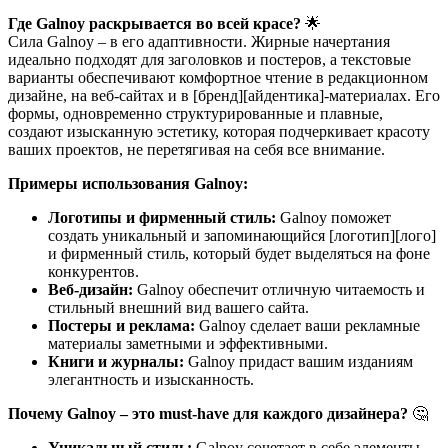
Где Galnoy раскрывается во всей красе?
🌟
Сила Galnoy – в его адаптивности. Жирные начертания
идеально подходят для заголовков и постеров, а текстовые
варианты обеспечивают комфортное чтение в редакционном
дизайне, на веб-сайтах и в [бренд][айдентика]-материалах. Его
формы, одновременно структурированные и плавные,
создают изысканную эстетику, которая подчеркивает красоту
ваших проектов, не перетягивая на себя все внимание.
Примеры использования Galnoy:
Логотипы и фирменный стиль:
Galnoy поможет
создать уникальный и запоминающийся [логотип][лого]
и фирменный стиль, который будет выделяться на фоне
конкурентов.
Веб-дизайн:
Galnoy обеспечит отличную читаемость и
стильный внешний вид вашего сайта.
Постеры и реклама:
Galnoy сделает ваши рекламные
материалы заметными и эффективными.
Книги и журналы:
Galnoy придаст вашим изданиям
элегантность и изысканность.
Почему Galnoy – это must-have для каждого дизайнера?
🤔
Уникальный стиль:
Galnoy сочетает в себе элементы