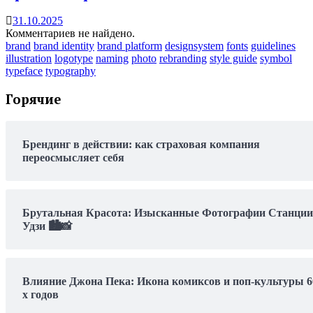
31.10.2025
Комментариев не найдено.
brand
brand identity
brand platform
designsystem
fonts
guidelines
illustration
logotype
naming
photo
rebranding
style guide
symbol
typeface
typography
Горячие
Брендинг в действии: как страховая компания
переосмысляет себя
Брутальная Красота: Изысканные Фотографии Станции
Удзи 🏙️📸
Влияние Джона Пека: Икона комиксов и поп-культуры 6
х годов