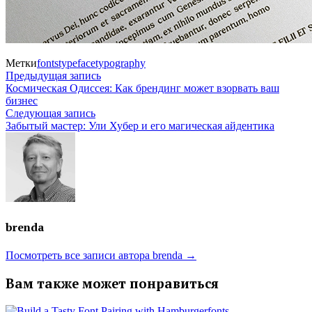
Метки
fonts
typeface
typography
Навигация
Предыдущая
Предыдущая запись
запись:
Космическая Одиссея: Как брендинг может взорвать ваш
по
бизнес
Следующая
Следующая запись
записям
запись:
Забытый мастер: Ули Хубер и его магическая айдентика
brenda
Посмотреть все записи автора brenda →
Вам также может понравиться