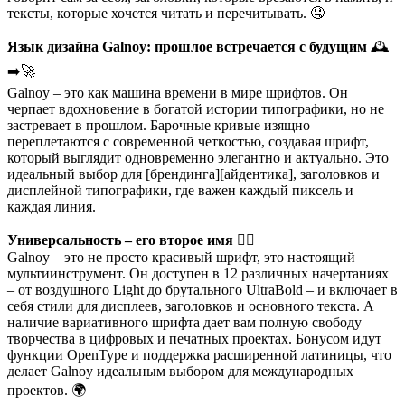
тексты, которые хочется читать и перечитывать. 🤤
Язык дизайна Galnoy: прошлое встречается с будущим
🕰️
➡️🚀
Galnoy – это как машина времени в мире шрифтов. Он
черпает вдохновение в богатой истории типографики, но не
застревает в прошлом. Барочные кривые изящно
переплетаются с современной четкостью, создавая шрифт,
который выглядит одновременно элегантно и актуально. Это
идеальный выбор для [брендинга][айдентика], заголовков и
дисплейной типографики, где важен каждый пиксель и
каждая линия.
Универсальность – его второе имя
🦸‍♂️
Galnoy – это не просто красивый шрифт, это настоящий
мультиинструмент. Он доступен в 12 различных начертаниях
– от воздушного Light до брутального UltraBold – и включает в
себя стили для дисплеев, заголовков и основного текста. А
наличие вариативного шрифта дает вам полную свободу
творчества в цифровых и печатных проектах. Бонусом идут
функции OpenType и поддержка расширенной латиницы, что
делает Galnoy идеальным выбором для международных
проектов. 🌍