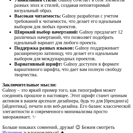
разных эпох и стилей, создавая неповторимый
визуальный образ.
Высокая читаемость:
Galnoy разработан с учетом
требований к читаемости, что делает его идеальным
выбором для любых проектов.
Широкий выбор начертаний:
Galnoy предлагает 12
различных начертаний, что позволяет подобрать
идеальный вариант для любого проекта.
Поддержка разных языков:
Galnoy поддерживает
расширенную латиницу, что делает его идеальным
выбором для международных проектов.
Вариативный шрифт:
Galnoy доступен в формате
вариативного шрифта, что дает вам полную свободу
творчества.
Заключительные мысли:
Galnoy – это яркий пример того, как типография может
соединять прошлое и настоящее. Этот шрифт станет ценным
активом в вашем арсенале дизайнера, будь то для [брендинга]
[айдентика], печати или веб-дизайна. Его баланс классической
элегантности и современного минимализма просто
завораживает. ✨
Больше никаких сомнений, друзья! 😉 Бежим смотреть
Источник
и вдохновляться! 🔥