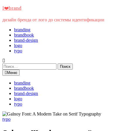
Перейти
I❤️brand
к
содержимому
дизайн бренда от лого до системы идентификации
branding
brandbook
brand-design
logo
typo
Найти:
Меню
branding
brandbook
brand-design
logo
typo
typo