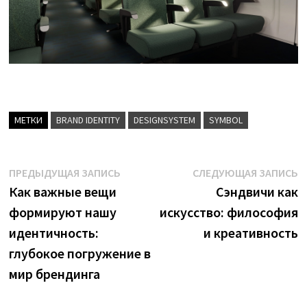
МЕТКИ
BRAND IDENTITY
DESIGNSYSTEM
SYMBOL
Навигация
Предыдущая
С
ПРЕДЫДУЩАЯ ЗАПИСЬ
СЛЕДУЮЩАЯ ЗАПИСЬ
запись:
з
Как важные вещи
Сэндвичи как
по
формируют нашу
искусство: философия
записям
идентичность:
и креативность
глубокое погружение в
мир брендинга