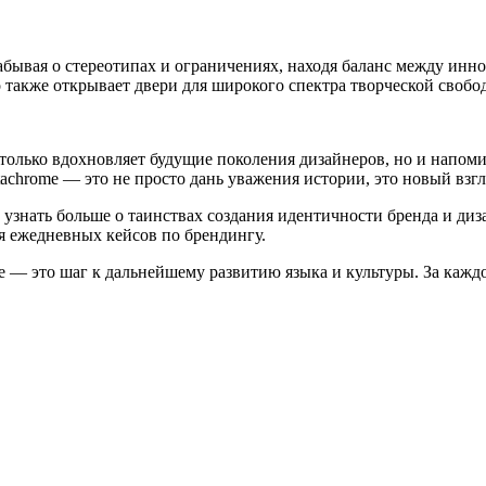
бывая о стереотипах и ограничениях, находя баланс между инн
о также открывает двери для широкого спектра творческой своб
только вдохновляет будущие поколения дизайнеров, но и напомина
chrome — это не просто дань уважения истории, это новый взгл
 узнать больше о таинствах создания идентичности бренда и ди
я ежедневных кейсов по брендингу.
e — это шаг к дальнейшему развитию языка и культуры. За каждо