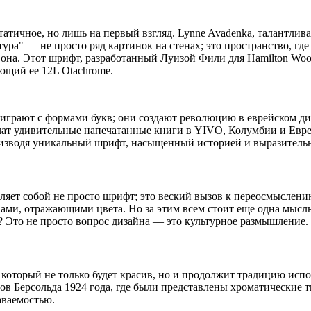
атичное, но лишь на первый взгляд. Lynne Avadenka, талантливая
ра" — не просто ряд картинок на стенах; это пространство, где
 она. Этот шрифт, разработанный Луизой Фили для Hamilton Wood
ющий ее 12L Otachrome.
о играют с формами букв; они создают революцию в еврейском 
учат удивительные напечатанные книги в YIVO, Колумбии и Евр
производя уникальный шрифт, насыщенный историей и выразитель
то шрифт; это веский вызов к переосмыслению границ. "Ote" (אות) переводится как
ами, отражающими цвета. Но за этим всем стоит еще одна мысль
? Это не просто вопрос дизайна — это культурное размышление.
, который не только будет красив, но и продолжит традицию исп
тов Берсольда 1924 года, где были представлены хроматические
аваемостью.