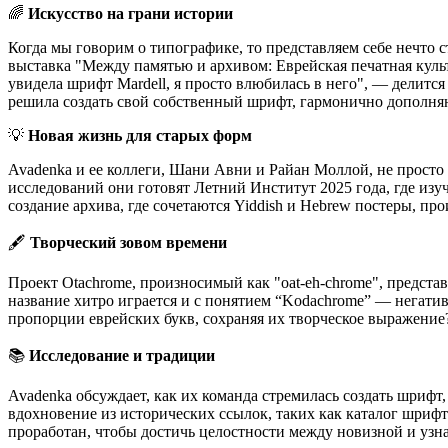
🌈
Искусство на грани истории
Когда мы говорим о типографике, то представляем себе нечто ст
выставка "Между памятью и архивом: Еврейская печатная культу
увидела шрифт Mardell, я просто влюбилась в него", — делится
решила создать свой собственный шрифт, гармонично дополня
💡
Новая жизнь для старых форм
Avadenka и ее коллеги, Шани Авни и Райан Моллой, не прост
исследований они готовят Летний Институт 2025 года, где из
создание архива, где сочетаются Yiddish и Hebrew постеры, 
🖋️
Творческий зовом времени
Проект Otachrome, произносимый как "oat-eh-chrome", представляет собой не прос
название хитро играется и с понятием “Kodachrome” — негатив
пропорции еврейских букв, сохраняя их творческое выражение
📚
Исследование и традиции
Avadenka обсуждает, как их команда стремилась создать шрифт
вдохновение из исторических ссылок, таких как каталог шриф
проработан, чтобы достичь целостности между новизной и узн