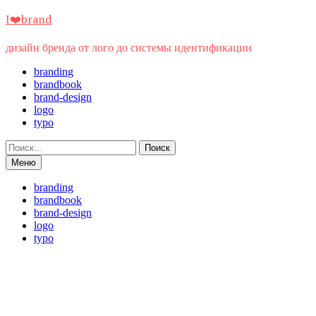
Перейти
I❤️brand
к
содержимому
дизайн бренда от лого до системы идентификации
branding
brandbook
brand-design
logo
typo
Найти:
Меню
branding
brandbook
brand-design
logo
typo