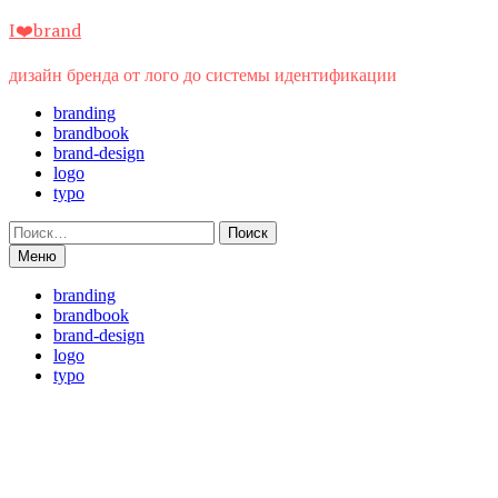
Перейти
I❤️brand
к
содержимому
дизайн бренда от лого до системы идентификации
branding
brandbook
brand-design
logo
typo
Найти:
Меню
branding
brandbook
brand-design
logo
typo