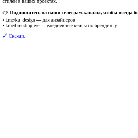
стилей в ваших проектах.
👉
Подпишитесь на наши телеграм-каналы, чтобы всегда бы
• t.me/ku_design — для дизайнеров
• t.me/brendinglive — ежедневные кейсы по брендингу.
🔗 Скачать