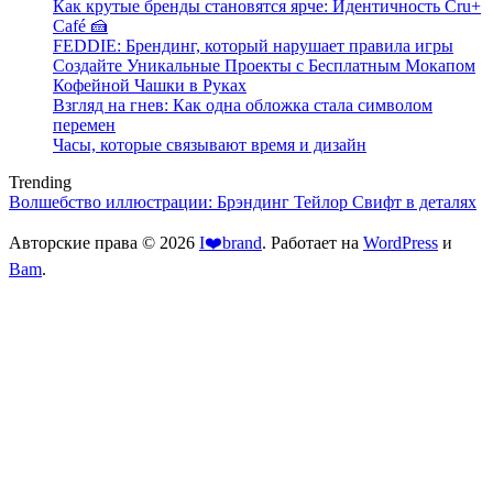
Как крутые бренды становятся ярче: Идентичность Cru+
Café 🍰
FEDDIE: Брендинг, который нарушает правила игры
Создайте Уникальные Проекты с Бесплатным Мокапом
Кофейной Чашки в Руках
Взгляд на гнев: Как одна обложка стала символом
перемен
Часы, которые связывают время и дизайн
Trending
Волшебство иллюстрации: Брэндинг Тейлор Свифт в деталях
Авторские права © 2026
I❤️brand
. Работает на
WordPress
и
Bam
.