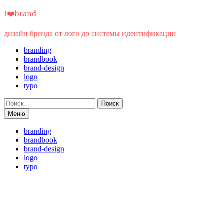
Перейти
I❤️brand
к
содержимому
дизайн бренда от лого до системы идентификации
branding
brandbook
brand-design
logo
typo
Найти:
Меню
branding
brandbook
brand-design
logo
typo