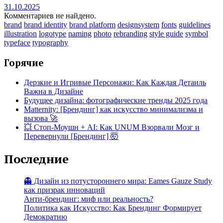
31.10.2025
Комментариев не найдено.
brand
brand identity
brand platform
designsystem
fonts
guidelines
illustration
logotype
naming
photo
rebranding
style guide
symbol
typeface
typography
Горячие
Дерзкие и Игривые Персонажи: Как Каждая Детаиль
Важна в Дизайне
Будущее дизайна: фотографические тренды 2025 года
Matternity: [Брендинг] как искусство минимализма и
вызова 🚀
💥 Стоп-Моушн + AI: Как UNUM Взорвали Мозг и
Перевернули [Брендинг] 🤯
Последние
👻 Дизайн из потустороннего мира: Eames Gauze Study
как призрак инноваций
Анти-брендинг: миф или реальность?
Политика как Искусство: Как Брендинг Формирует
Демократию