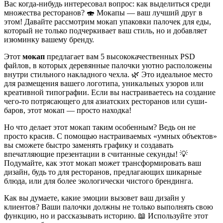
Вас когда-нибудь интересовал вопрос: как выделиться среди
множества ресторанов? 🍣 Мокапы — ваш лучший друг в
этом! Давайте рассмотрим мокап упаковки палочек для еды,
который не только подчеркивает ваш стиль, но и добавляет
изюминку вашему бренду.
Этот
мокап
предлагает вам 5 высококачественных PSD
файлов, в которых деревянные палочки уютно расположены
внутри стильного накладного чехла. 🌿 Это идеальное место
для размещения вашего логотипа, уникальных узоров или
креативной типографии. Если вы настраиваетесь на создание
чего-то потрясающего для азиатских ресторанов или суши-
баров, этот мокап — просто находка!
Но что делает этот мокап таким особенным? Ведь он не
просто красив. С помощью настраиваемых «умных объектов»
вы сможете быстро заменять графику и создавать
впечатляющие презентации в считанные секунды! 💡
Подумайте, как этот мокап может трансформировать ваш
дизайн, будь то для ресторанов, предлагающих шикарные
блюда, или для более экологически чистого брендинга.
Как вы думаете, какие эмоции вызовет ваш дизайн у
клиентов? Ваши палочки должны не только выполнять свою
функцию, но и рассказывать историю. 📖 Используйте этот