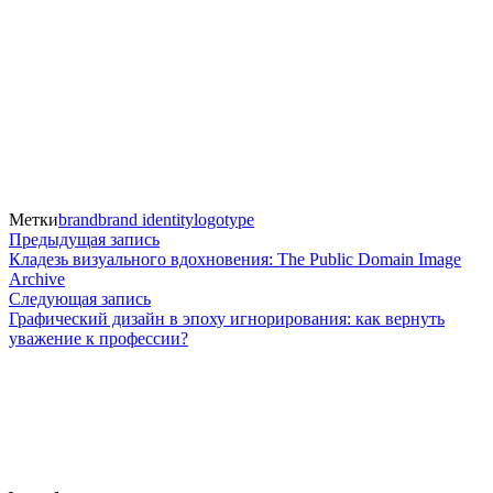
Метки
brand
brand identity
logotype
Навигация
Предыдущая
Предыдущая запись
запись:
Кладезь визуального вдохновения: The Public Domain Image
по
Archive
Следующая
Следующая запись
записям
запись:
Графический дизайн в эпоху игнорирования: как вернуть
уважение к профессии?