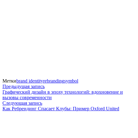
Метки
brand identity
rebranding
symbol
Навигация
Предыдущая
Предыдущая запись
запись:
Графический дизайн в эпоху технологий: вдохновение и
по
вызовы современности
Следующая
Следующая запись
записям
запись:
Как Ребрендинг Спасает Клубы: Пример Oxford United