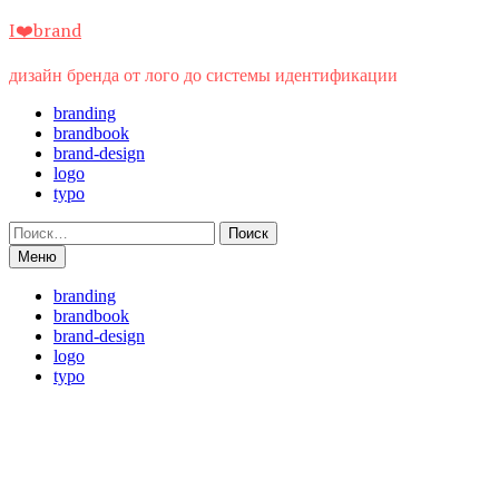
Перейти
I❤️brand
к
содержимому
дизайн бренда от лого до системы идентификации
branding
brandbook
brand-design
logo
typo
Найти:
Меню
branding
brandbook
brand-design
logo
typo