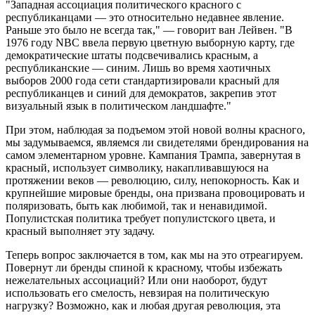
"Западная ассоциация политического красного с
республиканцами — это относительно недавнее явление.
Раньше это было не всегда так," — говорит ван Лейвен. "В
1976 году NBC ввела первую цветную выборную карту, где
демократические штаты подсвечивались красным, а
республиканские — синим. Лишь во время хаотичных
выборов 2000 года сети стандартизировали красный для
республиканцев и синий для демократов, закрепив этот
визуальный язык в политическом ландшафте."
При этом, наблюдая за подъемом этой новой волны красного,
мы задумываемся, являемся ли свидетелями брендирования на
самом элементарном уровне. Кампания Трампа, завернутая в
красный, использует символику, накапливавшуюся на
протяжении веков — революцию, силу, непокорность. Как и
крупнейшие мировые бренды, она призвана провоцировать и
поляризовать, быть как любимой, так и ненавидимой.
Популистская политика требует популистского цвета, и
красный выполняет эту задачу.
Теперь вопрос заключается в том, как мы на это отреагируем.
Повернут ли бренды спиной к красному, чтобы избежать
нежелательных ассоциаций? Или они наоборот, будут
использовать его смелость, невзирая на политическую
нагрузку? Возможно, как и любая другая революция, эта