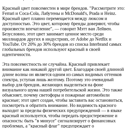
Красный цвет повсеместен в мире брендов. "Рассмотрите это:
Ferrari и Coca-Cola, Лабутены и McDonald's, Prada и Heinz.
Красный цвет плавно перемещается между люксом и
доступностью. Это цвет, которому бренды доверяют, чтобы
произвести впечатление", — говорит Мэтт ван Лейвен.
Безусловно, этот цвет занимает ценное место среди
миллиардов других в индустриях, от Adobe до Netflix и
YouTube. От 20% до 30% брендов из списка Interbrand самых
глобальных брендов используют красный в своей
идентичности.
Эта повсеместность не случайна. Красный привлекает
внимание как никакой другой цвет. Благодаря своей длинной
длине волны он является одним из самых видимых оттенков
спектра, уступая лишь желтому. Поэтому это очевидный
выбор для брендов, желающих выделиться на фоне
визуального шума нашей потребительской жизни. Это также
объясняет, почему светофоры и пожарные автомобили
красные; этот цвет создан, чтобы заставить вас остановиться,
посмотреть и обратить внимание. Но видимость красного
выходит за пределы физических предупреждений — в языке
красный используется, чтобы передать предостережение и
опасность: быть "в минусе" сигнализирует о финансовых
проблемах, а "красный флаг" предупреждает о