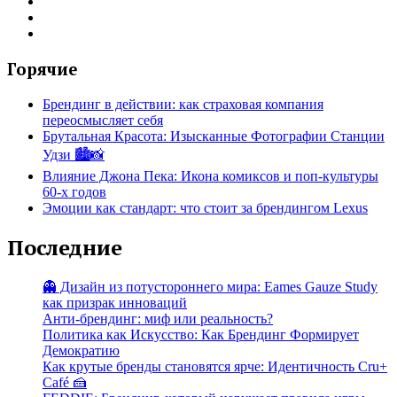
Горячие
Брендинг в действии: как страховая компания
переосмысляет себя
Брутальная Красота: Изысканные Фотографии Станции
Удзи 🏙️📸
Влияние Джона Пека: Икона комиксов и поп-культуры
60-х годов
Эмоции как стандарт: что стоит за брендингом Lexus
Последние
👻 Дизайн из потустороннего мира: Eames Gauze Study
как призрак инноваций
Анти-брендинг: миф или реальность?
Политика как Искусство: Как Брендинг Формирует
Демократию
Как крутые бренды становятся ярче: Идентичность Cru+
Café 🍰