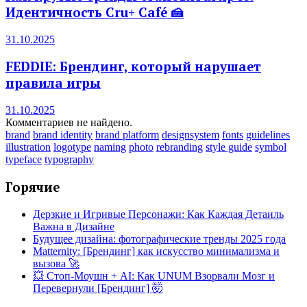
Идентичность Cru+ Café 🍰
31.10.2025
FEDDIE: Брендинг, который нарушает
правила игры
31.10.2025
Комментариев не найдено.
brand
brand identity
brand platform
designsystem
fonts
guidelines
illustration
logotype
naming
photo
rebranding
style guide
symbol
typeface
typography
Горячие
Дерзкие и Игривые Персонажи: Как Каждая Детаиль
Важна в Дизайне
Будущее дизайна: фотографические тренды 2025 года
Matternity: [Брендинг] как искусство минимализма и
вызова 🚀
💥 Стоп-Моушн + AI: Как UNUM Взорвали Мозг и
Перевернули [Брендинг] 🤯