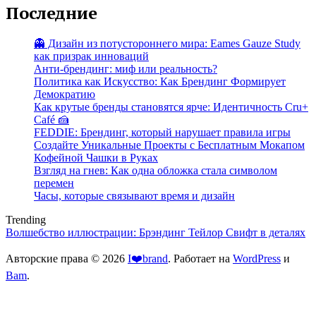
Последние
👻 Дизайн из потустороннего мира: Eames Gauze Study
как призрак инноваций
Анти-брендинг: миф или реальность?
Политика как Искусство: Как Брендинг Формирует
Демократию
Как крутые бренды становятся ярче: Идентичность Cru+
Café 🍰
FEDDIE: Брендинг, который нарушает правила игры
Создайте Уникальные Проекты с Бесплатным Мокапом
Кофейной Чашки в Руках
Взгляд на гнев: Как одна обложка стала символом
перемен
Часы, которые связывают время и дизайн
Trending
Волшебство иллюстрации: Брэндинг Тейлор Свифт в деталях
Авторские права © 2026
I❤️brand
. Работает на
WordPress
и
Bam
.