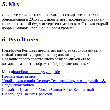
5.
Mix
Соберите свой контент, как будто вы собираете пазл! Mix,
обновленный в 2015 году, предлагает персонализированный
контент, который будет интересен именно вам. Это как старый
добрый StumbleUpon, но на новом уровне!
6.
Pearltrees
Платформа Pearltrees предлагает вам структурированный и
гибкий способ курирования визуального вдохновения.
Создание своего собственного раздела эпиков стало
возможным — от изображений до организованных
Метки
brand
brand identity
style guide
Навигация
Предыдущая
Предыдущая запись
запись:
Узнайте, как шрифт Resonay Text преобразует ваш дизайн! 🌟
по
Следующая
Следующая запись
запись:
Создайте Идеальный Мокап Чашки Кофе: Бесплатный
записям
Шаблон для Ваших Проектов