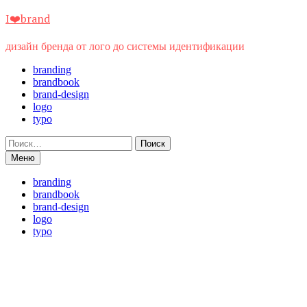
Перейти
I❤️brand
к
содержимому
дизайн бренда от лого до системы идентификации
branding
brandbook
brand-design
logo
typo
Найти:
Меню
branding
brandbook
brand-design
logo
typo