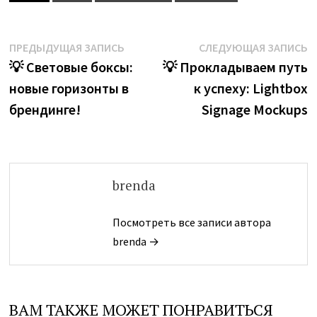
Навигация
Предыдущая
С
ПРЕДЫДУЩАЯ ЗАПИСЬ
СЛЕДУЮЩАЯ ЗАПИСЬ
запись:
з
💡 Световые боксы:
💡 Прокладываем путь
по
новые горизонты в
к успеху: Lightbox
записям
брендинге!
Signage Mockups
brenda
Посмотреть все записи автора
brenda →
ВАМ ТАКЖЕ МОЖЕТ ПОНРАВИТЬСЯ