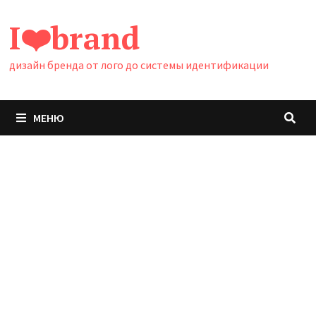
Перейти
I❤️brand
к
содержимому
дизайн бренда от лого до системы идентификации
МЕНЮ